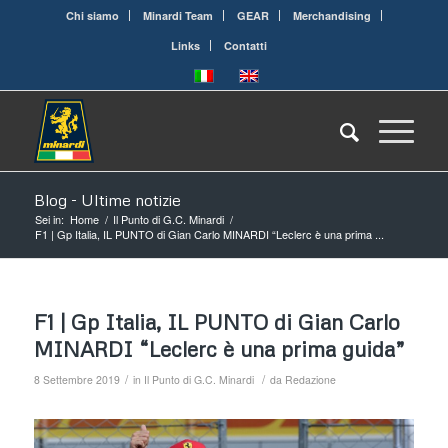
Chi siamo
Minardi Team
GEAR
Merchandising
Links
Contatti
Blog - Ultime notizie
Sei in:
Home
/
Il Punto di G.C. Minardi
/
F1 | Gp Italia, IL PUNTO di Gian Carlo MINARDI “Leclerc è una prima ...
F1 | Gp Italia, IL PUNTO di Gian Carlo
MINARDI “Leclerc è una prima guida”
/
/
8 Settembre 2019
in
Il Punto di G.C. Minardi
da
Redazione