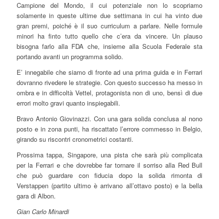
Campione del Mondo, il cui potenziale non lo scopriamo
solamente in queste ultime due settimana in cui ha vinto due
gran premi, poiché è il suo curriculum a parlare. Nelle formule
minori ha finto tutto quello che c’era da vincere. Un plauso
bisogna farlo alla FDA che, insieme alla Scuola Federale sta
portando avanti un programma solido.
E’ innegabile che siamo di fronte ad una prima guida e in Ferrari
dovranno rivedere le strategie. Con questo successo ha messo in
ombra e in difficoltà Vettel, protagonista non di uno, bensì di due
errori molto gravi quanto inspiegabili.
Bravo Antonio Giovinazzi. Con una gara solida conclusa al nono
posto e in zona punti, ha riscattato l’errore commesso in Belgio,
girando su riscontri cronometrici costanti.
Prossima tappa, Singapore, una pista che sarà più complicata
per la Ferrari e che dovrebbe far tornare il sorriso alla Red Bull
che può guardare con fiducia dopo la solida rimonta di
Verstappen (partito ultimo è arrivano all’ottavo posto) e la bella
gara di Albon.
Gian Carlo Minardi