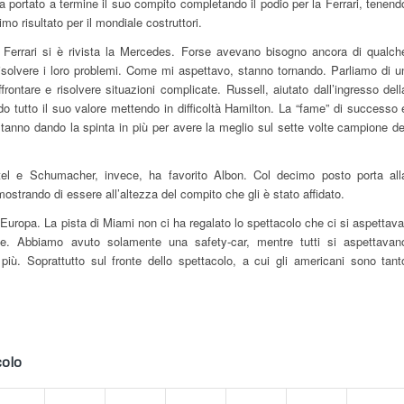
 portato a termine il suo compito completando il podio per la Ferrari, tenend
mo risultato per il mondiale costruttori.
e Ferrari si è rivista la Mercedes. Forse avevano bisogno ancora di qualch
isolvere i loro problemi. Come mi aspettavo, stanno tornando. Parliamo di u
ontare e risolvere situazioni complicate. Russell, aiutato dall’ingresso dell
o tutto il suo valore mettendo in difficoltà Hamilton. La “fame” di successo 
stanno dando la spinta in più per avere la meglio sul sette volte campione de
ettel e Schumacher, invece, ha favorito Albon. Col decimo posto porta all
mostrando di essere all’altezza del compito che gli è stato affidato.
n Europa. La pista di Miami non ci ha regalato lo spettacolo che ci si aspettava
ile. Abbiamo avuto solamente una safety-car, mentre tutti si aspettavan
iù. Soprattutto sul fronte dello spettacolo, a cui gli americani sono tant
colo