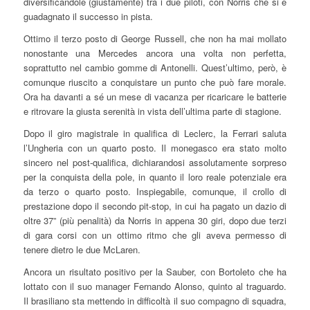
diversificandole (giustamente) tra i due piloti, con Norris che si è
guadagnato il successo in pista.
Ottimo il terzo posto di George Russell, che non ha mai mollato
nonostante una Mercedes ancora una volta non perfetta,
soprattutto nel cambio gomme di Antonelli. Quest’ultimo, però, è
comunque riuscito a conquistare un punto che può fare morale.
Ora ha davanti a sé un mese di vacanza per ricaricare le batterie
e ritrovare la giusta serenità in vista dell’ultima parte di stagione.
Dopo il giro magistrale in qualifica di Leclerc, la Ferrari saluta
l’Ungheria con un quarto posto. Il monegasco era stato molto
sincero nel post-qualifica, dichiarandosi assolutamente sorpreso
per la conquista della pole, in quanto il loro reale potenziale era
da terzo o quarto posto. Inspiegabile, comunque, il crollo di
prestazione dopo il secondo pit-stop, in cui ha pagato un dazio di
oltre 37” (più penalità) da Norris in appena 30 giri, dopo due terzi
di gara corsi con un ottimo ritmo che gli aveva permesso di
tenere dietro le due McLaren.
Ancora un risultato positivo per la Sauber, con Bortoleto che ha
lottato con il suo manager Fernando Alonso, quinto al traguardo.
Il brasiliano sta mettendo in difficoltà il suo compagno di squadra,