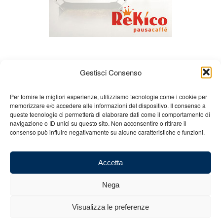
Gestisci Consenso
Per fornire le migliori esperienze, utilizziamo tecnologie come i cookie per
memorizzare e/o accedere alle informazioni del dispositivo. Il consenso a
queste tecnologie ci permetterà di elaborare dati come il comportamento di
Chi siamo
Gian Carlo Minardi
Gear
navigazione o ID unici su questo sito. Non acconsentire o ritirare il
consenso può influire negativamente su alcune caratteristiche e funzioni.
Merchandising
Partners
Contatti
Accetta
Nega
© 2025 Copyright - Minardi.it - Powered by
Internet ONE
- C.F. e P.IVA:
Visualizza le preferenze
03101011207 - REA: BO 491926 (sede legale) - REA: RA 199431 (sede
operativa)