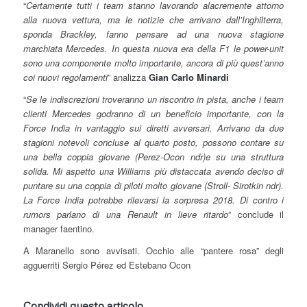
“
Certamente tutti i team stanno lavorando alacremente attorno
alla nuova vettura, ma le notizie che arrivano dall’Inghilterra,
sponda Brackley, fanno pensare ad una nuova stagione
marchiata Mercedes. In questa nuova era della F1 le power-unit
sono una componente molto importante, ancora di più quest’anno
coi nuovi regolamenti
” analizza
Gian Carlo Minardi
“
Se le indiscrezioni troveranno un riscontro in pista, anche i team
clienti Mercedes godranno di un beneficio importante, con la
Force India in vantaggio sui diretti avversari. Arrivano da due
stagioni notevoli concluse al quarto posto, possono contare su
una bella coppia giovane (Perez-Ocon ndr)e su una struttura
solida. Mi aspetto una Williams più distaccata avendo deciso di
puntare su una coppia di piloti molto giovane (Stroll- Sirotkin ndr).
La Force India potrebbe rilevarsi la sorpresa 2018. Di contro i
rumors parlano di una Renault in lieve ritardo
” conclude il
manager faentino.
A Maranello sono avvisati. Occhio alle “pantere rosa” degli
agguerriti Sergio Pérez ed Estebano Ocon
Condividi questo articolo