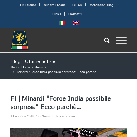
Chi siamo
Minardi Team
GEAR
Merchandising
Links
Contatti
Blog - Ultime notizie
Sei in:
Home
/
News
/
F1 | Minardi “Force India possibile sorpresa” Ecco perchè…
F1 | Minardi “Force India possibile
sorpresa” Ecco perchè…
/
/
1 Febbraio 2018
in
News
da
Redazione