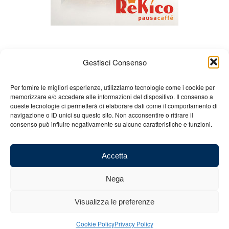
Gestisci Consenso
Per fornire le migliori esperienze, utilizziamo tecnologie come i cookie per
memorizzare e/o accedere alle informazioni del dispositivo. Il consenso a
queste tecnologie ci permetterà di elaborare dati come il comportamento di
Chi siamo
Gian Carlo Minardi
Gear
navigazione o ID unici su questo sito. Non acconsentire o ritirare il
consenso può influire negativamente su alcune caratteristiche e funzioni.
Merchandising
Partners
Contatti
Accetta
Nega
© 2025 Copyright - Minardi.it - Powered by
Internet ONE
- C.F. e P.IVA:
Visualizza le preferenze
03101011207 - REA: BO 491926 (sede legale) - REA: RA 199431 (sede
operativa)
Cookie Policy
Privacy Policy