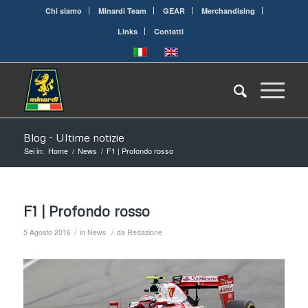
Chi siamo
Minardi Team
GEAR
Merchandising
Links
Contatti
Blog - Ultime notizie
Sei in:
Home
/
News
/
F1 | Profondo rosso
F1 | Profondo rosso
/
/
5 Agosto 2016
in
News
da
Redazione