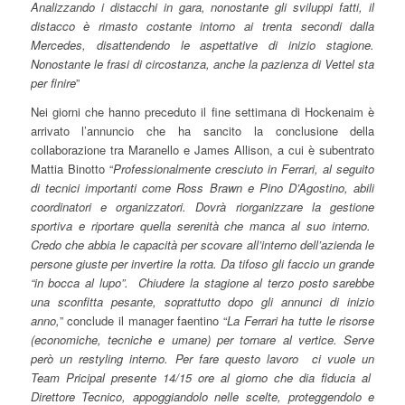
Analizzando i distacchi in gara, nonostante gli sviluppi fatti, il
distacco è rimasto costante intorno ai trenta secondi dalla
Mercedes, disattendendo le aspettative di inizio stagione.
Nonostante le frasi di circostanza, anche la pazienza di Vettel sta
per finire
”
Nei giorni che hanno preceduto il fine settimana di Hockenaim è
arrivato l’annuncio che ha sancito la conclusione della
collaborazione tra Maranello e James Allison, a cui è subentrato
Mattia Binotto “
Professionalmente cresciuto in Ferrari, al seguito
di tecnici importanti come Ross Brawn e Pino D’Agostino, abili
coordinatori e organizzatori. Dovrà riorganizzare la gestione
sportiva e riportare quella serenità che manca al suo interno.
Credo che abbia le capacità per scovare all’interno dell’azienda le
persone giuste per invertire la rotta. Da tifoso gli faccio un grande
“in bocca al lupo”. Chiudere la stagione al terzo posto sarebbe
una sconfitta pesante, soprattutto dopo gli annunci di inizio
anno,
” conclude il manager faentino “
La Ferrari ha tutte le risorse
(economiche, tecniche e umane) per tornare al vertice. Serve
però un restyling interno. Per fare questo lavoro ci vuole un
Team Pricipal presente 14/15 ore al giorno che dia fiducia al
Direttore Tecnico, appoggiandolo nelle scelte, proteggendolo e