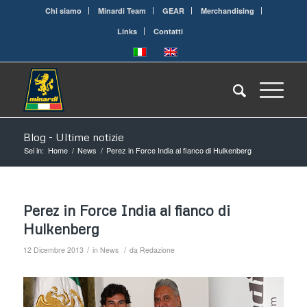
Chi siamo
Minardi Team
GEAR
Merchandising
Links
Contatti
Blog - Ultime notizie
Sei in:
Home
/
News
/
Perez in Force India al fianco di Hulkenberg
Perez in Force India al fianco di
Hulkenberg
/
/
12 Dicembre 2013
in
News
da
Redazione