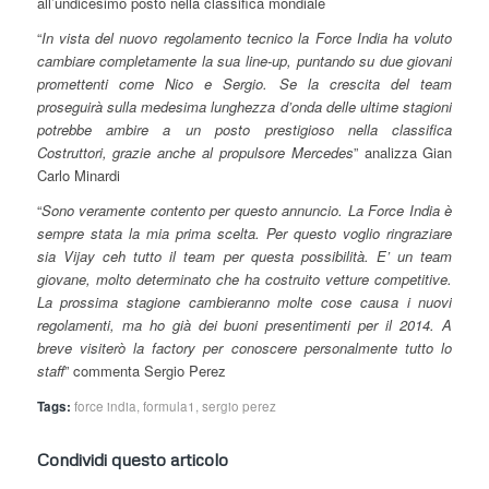
all’undicesimo posto nella classifica mondiale
“
In vista del nuovo regolamento tecnico la Force India ha voluto
cambiare completamente la sua line-up, puntando su due giovani
promettenti come Nico e Sergio. Se la crescita del team
proseguirà sulla medesima lunghezza d’onda delle ultime stagioni
potrebbe ambire a un posto prestigioso nella classifica
Costruttori, grazie anche al propulsore Mercedes
” analizza Gian
Carlo Minardi
“
Sono veramente contento per questo annuncio. La Force India è
sempre stata la mia prima scelta. Per questo voglio ringraziare
sia Vijay ceh tutto il team per questa possibilità. E’ un team
giovane, molto determinato che ha costruito vetture competitive.
La prossima stagione cambieranno molte cose causa i nuovi
regolamenti, ma ho già dei buoni presentimenti per il 2014. A
breve visiterò la factory per conoscere personalmente tutto lo
staff
” commenta Sergio Perez
Tags:
force india
,
formula1
,
sergio perez
Condividi questo articolo