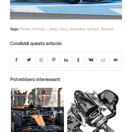
Tags:
Ferrari
,
formula 1
,
Jerez
,
lotus
,
mercedes
,
red bull
,
Renault
Condividi questo articolo
Potrebbero interessarti