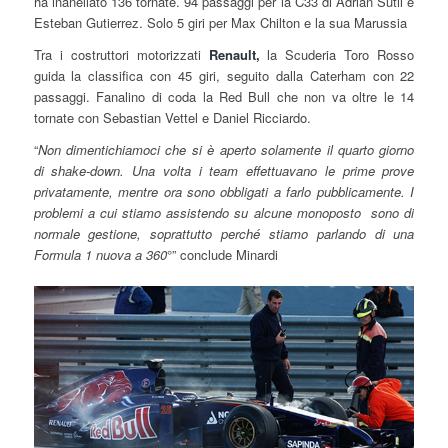
ha inanellato 136 tornate. 94 passaggi per la C33 di Adrian Sutil e
Esteban Gutierrez. Solo 5 giri per Max Chilton e la sua Marussia
Tra i costruttori motorizzati
Renault,
la Scuderia Toro Rosso
guida la classifica con 45 giri, seguito dalla Caterham con 22
passaggi. Fanalino di coda la Red Bull che non va oltre le 14
tornate con Sebastian Vettel e Daniel Ricciardo.
“
Non dimentichiamoci che si è aperto solamente il quarto giorno
di shake-down. Una volta i team effettuavano le prime prove
privatamente, mentre ora sono obbligati a farlo pubblicamente. I
problemi a cui stiamo assistendo su alcune monoposto sono di
normale gestione, soprattutto perché stiamo parlando di una
Formula 1 nuova a 360
°” conclude Minardi