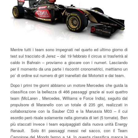
Mentre tutti i team sono impegnati nel quarto ed ultimo giorno di
test sul tracciato di Jerez – dal 19 febbraio il circus si trasferirà al
caldo in Bahrain – proviamo a giocare con i numeri. Lasciando
per il momento da una parte i riscontri cronometrici, mettiamo un
po’ di ordine sul numero di giri inanellati dai Motoristi e dai team.
Dopo i primi tre giorni abbiamo un motore Mercedes che guida la
classifica con la bellezza di 466 passaggi grazie ai suoi quattro
team (McLaren , Mercedes, Williams e Force India), seguito dal
propulsore di Maranello con un totale di 235 giri, realizzati in
collaborazione con la Sauber C33 e la Marussia M03 – il cui
esordio però risale solamente nella giornata di ieri (5 tornate). Ben
più staccati invece i team equipaggiati dalla nuova unità Energy
Renault. Solo 81 passaggi messi nel sacco, con il Team
Campione del Mondo fermo a 14. In questa classifica manca la