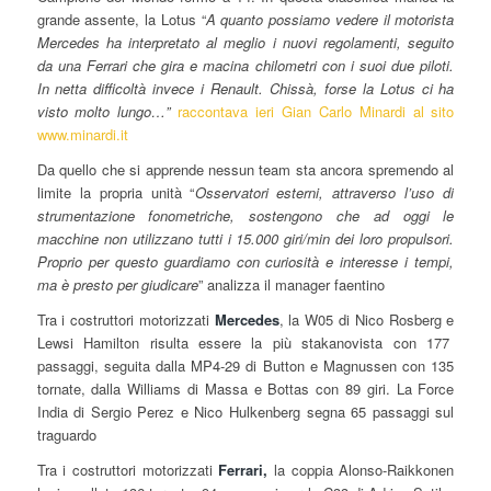
grande assente, la Lotus “
A quanto possiamo vedere il motorista
Mercedes ha interpretato al meglio i nuovi regolamenti, seguito
da una Ferrari che gira e macina chilometri con i suoi due piloti.
In netta difficoltà invece i Renault. Chissà, forse la Lotus ci ha
visto molto lungo…”
raccontava ieri Gian Carlo Minardi al sito
www.minardi.it
Da quello che si apprende nessun team sta ancora spremendo al
limite la propria unità “
Osservatori esterni, attraverso l’uso di
strumentazione fonometriche, sostengono che ad oggi le
macchine non utilizzano tutti i 15.000 giri/min dei loro propulsori.
Proprio per questo guardiamo con curiosità e interesse i tempi,
ma è presto per giudicare
” analizza il manager faentino
Tra i costruttori motorizzati
Mercedes
, la W05 di Nico Rosberg e
Lewsi Hamilton risulta essere la più stakanovista con 177
passaggi, seguita dalla MP4-29 di Button e Magnussen con 135
tornate, dalla Williams di Massa e Bottas con 89 giri. La Force
India di Sergio Perez e Nico Hulkenberg segna 65 passaggi sul
traguardo
Tra i costruttori motorizzati
Ferrari,
la coppia Alonso-Raikkonen