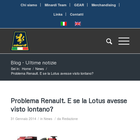
Chi siamo
Minardi Team
GEAR
Merchandising
Links
Contatti
Blog - Ultime notizie
Sei in:
Home
/
News
/
Problema Renault. E se la Lotus avesse visto lontano?
Problema Renault. E se la Lotus avesse
visto lontano?
/
/
31 Gennaio 2014
in
News
da
Redazione