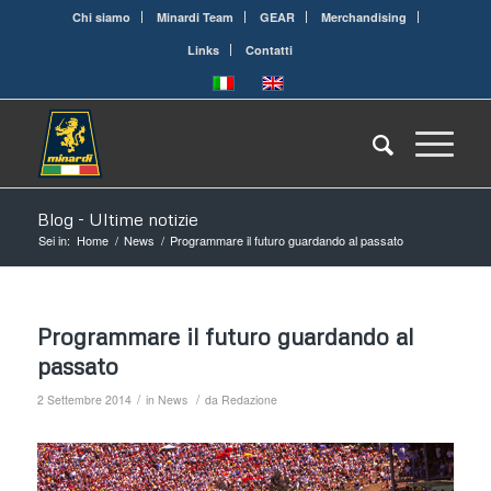
Chi siamo
Minardi Team
GEAR
Merchandising
Links
Contatti
Blog - Ultime notizie
Sei in:
Home
/
News
/
Programmare il futuro guardando al passato
Programmare il futuro guardando al
passato
/
/
2 Settembre 2014
in
News
da
Redazione