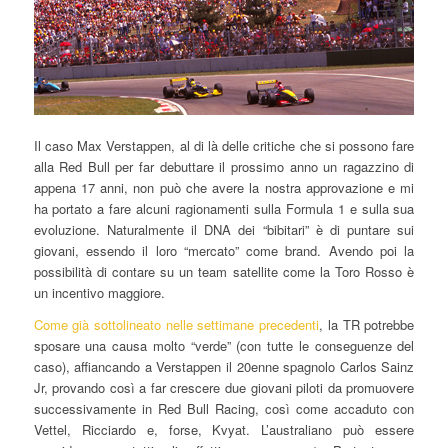
Il caso Max Verstappen, al di là delle critiche che si possono fare
alla Red Bull per far debuttare il prossimo anno un ragazzino di
appena 17 anni, non può che avere la nostra approvazione e mi
ha portato a fare alcuni ragionamenti sulla Formula 1 e sulla sua
evoluzione. Naturalmente il DNA dei “bibitari” è di puntare sui
giovani, essendo il loro “mercato” come brand. Avendo poi la
possibilità di contare su un team satellite come la Toro Rosso è
un incentivo maggiore.
Come già sottolineato nelle settimane precedenti
, la TR potrebbe
sposare una causa molto “verde” (con tutte le conseguenze del
caso), affiancando a Verstappen il 20enne spagnolo Carlos Sainz
Jr, provando così a far crescere due giovani piloti da promuovere
successivamente in Red Bull Racing, così come accaduto con
Vettel, Ricciardo e, forse, Kvyat. L’australiano può essere