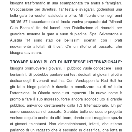
bisogna trasformarlo in una scampagnata tra amici e famigliari.
Un’occasione per divertirsi, far festa e svagarsi, godendosi una
bella gara tra wuster, salsiccia e birra. Mi ricordo che negli anni
’85-’86-’87 l’appuntamento di Imola veniva preparato dal “Minardi
Club Faenza” fin dal lunedì, con l’istallazione di rimorchi per
guardarsi insieme la gara a suon di piadina. Spa, Silverstone e
Austria ’14 sono stati dei bellissimi scenari, con i prati
nuovamente affollati di tifosi. C’è un ritorno al passato, che
bisogna cavalcare.
TROVARE NUOVI PILOTI DI INTERESSE INTERNAZIONALE:
bisogna promuovere i giovani. Il pubblico vuole conoscere i suoi
beniamini. Si potrebbe puntare sui test dedicati ai giovani piloti o
dedicandogli il venerdì mattina. Con Verstappen la Red Bull ha
già fatto bingo poichè è riuscita a canalizzare su di sé tutta
l’attenzione. In Olanda sono tutti impazziti. Un nuovo nome è
pronto a fare il suo ingresso, forse ancora sconosciuto al grande
pubblico, arrivando direttamente dalla F.3 Internazionale. Un po’
come succedeva nel passato. Sarebbe bello se questo progetto
venisse seguito anche da altri team, dando così maggiore spazio
ai giovani talentuosi. Non dimentichiamoci, infatti, che stiamo
parlando di un ragazzo che è secondo in classifica, che lotta in