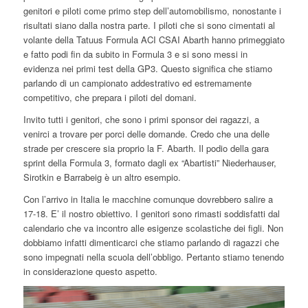
genitori e piloti come primo step dell’automobilismo, nonostante i
risultati siano dalla nostra parte. I piloti che si sono cimentati al
volante della Tatuus Formula ACI CSAI Abarth hanno primeggiato
e fatto podi fin da subito in Formula 3 e si sono messi in
evidenza nei primi test della GP3. Questo significa che stiamo
parlando di un campionato addestrativo ed estremamente
competitivo, che prepara i piloti del domani.
Invito tutti i genitori, che sono i primi sponsor dei ragazzi, a
venirci a trovare per porci delle domande. Credo che una delle
strade per crescere sia proprio la F. Abarth. Il podio della gara
sprint della Formula 3, formato dagli ex “Abartisti” Niederhauser,
Sirotkin e Barrabeig è un altro esempio.
Con l’arrivo in Italia le macchine comunque dovrebbero salire a
17-18. E’ il nostro obiettivo. I genitori sono rimasti soddisfatti dal
calendario che va incontro alle esigenze scolastiche dei figli. Non
dobbiamo infatti dimenticarci che stiamo parlando di ragazzi che
sono impegnati nella scuola dell’obbligo. Pertanto stiamo tenendo
in considerazione questo aspetto.