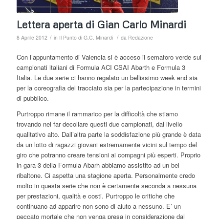
Lettera aperta di Gian Carlo Minardi
/
/
8 Aprile 2012
in
Il Punto di G.C. Minardi
da
Redazione
Con l’appuntamento di Valencia si è acceso il semaforo verde sui
campionati italiani di Formula ACI CSAI Abarth e Formula 3
Italia. Le due serie ci hanno regalato un bellissimo week end sia
per la coreografia del tracciato sia per la partecipazione in termini
di pubblico.
Purtroppo rimane il rammarico per la difficoltà che stiamo
trovando nel far decollare questi due campionati, dal livello
qualitativo alto. Dall’altra parte la soddisfazione più grande è data
da un lotto di ragazzi giovani estremamente vicini sul tempo del
giro che potranno creare tensioni ai compagni più esperti. Proprio
in gara-3 della Formula Abarh abbiamo assistito ad un bel
ribaltone. Ci aspetta una stagione aperta. Personalmente credo
molto in questa serie che non è certamente seconda a nessuna
per prestazioni, qualità e costi. Purtroppo le critiche che
continuano ad apparire non sono di aiuto a nessuno. E’ un
peccato mortale che non venga presa in considerazione dai