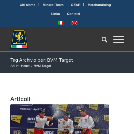
Chi siamo
Minardi Team
GEAR
Merchandising
Links
Contatti
Tag Archivio per: BVM Target
Sei in:
Home
/
BVM Target
Articoli