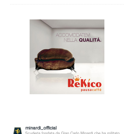
minardi_official
Scuderia fondata da Gian Carlo Minardi che ha militato