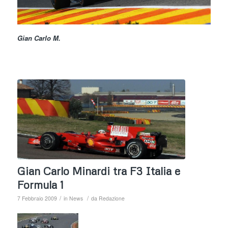
Gian Carlo M.
Gian Carlo Minardi tra F3 Italia e
Formula 1
/
/
7 Febbraio 2009
in
News
da
Redazione