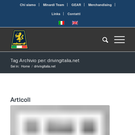
Chi siamo
Minardi Team
GEAR
Merchandising
Links
Contatti
Tag Archivio per: drivingitalia.net
Sei in:
Home
/
drivingitalia.net
Articoli