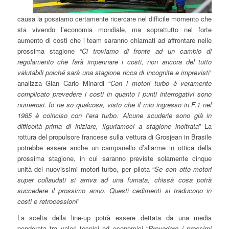
causa la possiamo certamente ricercare nel difficile momento che
sta vivendo l’economia mondiale, ma soprattutto nel forte
aumento di costi che i team saranno chiamati ad affrontare nelle
prossima stagione “
Ci troviamo di fronte ad un cambio di
regolamento che farà impennare i costi, non ancora del tutto
valutabili poiché sarà una stagione ricca di incognite e imprevisti”
analizza Gian Carlo Minardi “
Con i motori turbo è veramente
complicato prevedere i costi in quanto i punti interrogativi sono
numerosi. Io ne so qualcosa, visto che il mio ingresso in F.1 nel
1985 è coinciso con l’era turbo. Alcune scuderie sono già in
difficoltà prima di iniziare, figuriamoci a stagione inoltrata
” La
rottura del propulsore francese sulla vettura di Grosjean in Brasile
potrebbe essere anche un campanello d’allarme in ottica della
prossima stagione, in cui saranno previste solamente cinque
unità dei nuovissimi motori turbo, per pilota “
Se con otto motori
super collaudati si arriva ad una fumata, chissà cosa potrà
succedere il prossimo anno. Questi cedimenti si traducono in
costi e retrocessioni
”
La scelta della line-up potrà essere dettata da una media
ponderata tra valori tecnici ed economici “
Prevedere i prossimi