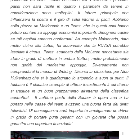
passi non sarà facile in quanto i parametri da tenere in
considerazione sono molteplici. Il fattore principale che
influenzerà la scelta è il giro di soldi intorno ai piloti. Abbiamo
sulla piazza un Maldonado e un Perez, che in questi anni hanno
potuto contare su appoggi economici importanti. Bisognerà capire
se tali capitali saranno confermati. Ad esempio Maldonado, dato
molto vicino alla Lotus, ha accennato che la PDVSA potrebbe
lasciare il circus. Perez, scaricato dalla McLaren nonostante sia
stato in grado di mettere in ombra Button, molto probabilmente
non godrà del medesimo appoggio. Diversamente non
comprenderei la mossa di Woking. Diversa la situazione per Nico
Hulkenberg che si è guadagnato lo stipendio a suon di punti. Il
tedesco è il classico esempio di ottimo investimento il cui ritorno
si traduce in un buon piazzamento all’interno della classifica
costruttori. Il settimo posto della Sauber è opera sua e ha
portato nelle casse del team svizzero una buona fetta dei diritti
televisivi. Di conseguenza sarà importante amalgamare un driver
in grado di portare punti pesanti con un giovane che possa
garantire una copertura finanziaria”
Il