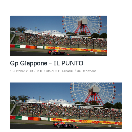
Gp Giappone – IL PUNTO
/
/
13 Ottobre 2013
in
Il Punto di G.C. Minardi
da
Redazione