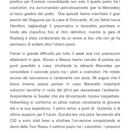
positivo per Enstone consolidando non solo il quarto posto tra i
costruttori, ma avvicinandosi pericolosamente (per la Mercedes)
al terzo gradino del podio. Due episodi hanno marchiato il gran
premio del Giappone per la casa di Stoccarda. Al via Vettel tocca
Hamilton, tagliandogli il pneumatico e facendolo piombare in
fondo alla classifica fino al ritiro definitivo, mentre la gara di
Rosberg è stata condizionata da un errore ai box che non gli ha
permesso di andare oltre l’ottavo posto.
Ferrari in grande difficoltà per tutto il week end con prestazioni
altalenanti in gara. Alonso e Massa hanno cercato di portare più
punti possibile a casa, sfruttando la debacle Mercedes per
consolidare il secondo posto tra i piloti e costruttori. Ho notato
ancora del nervosismo e certamente non aiuta. Mi auguro che il
breve inverno possa portare in casa Maranello importanti
soluzioni tecniche in vista del 2014 per rasserenare l’ambiente.
Sorprendente la Sauber che sta dimostrando risorse inaspettate.
Hulkenberg si conferma un pilota maturo nonostante la giovane
età e la sua esperienza. Il primo arrivo a punti di Gutierrez è di
ottimo auspicio per il futuro. Suzuka era una pista favorevole alla
C32 e sono stati bravi a sfruttare l’occasione conquistando ai
danni della Toro Rosso il settimo posto tra i costruttori. I prossimi