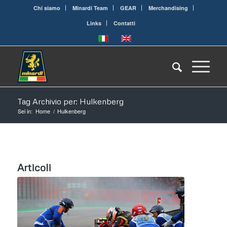
Chi siamo
Minardi Team
GEAR
Merchandising
Links
Contatti
Tag Archivio per: Hulkenberg
Sei in:
Home
/
Hulkenberg
Articoli