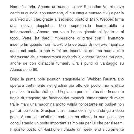
Non c’è storia. Ancora un successo per Sebastian Vettel (nove
centri in quindici appuntamenti, di cui cinque consecutivi) e per la
sua Red Bull che, grazie al secondo posto di Mark Webber, firma
una nuova doppietta. Una supremazia inarrestabile e
imbarazzante. Ancora una volta hanno giocato al “gatto e al
topo”. Vettel ha dato l’impressione di girare con il limitatore
inserito fin quando non ha avuto la certezza di non aver riportato
danni nel contatto con Hamilton. Inserita la settima marcia si è
sbarazzato della concorrenza andando a vincere l’ennesima gara,
anche se con distacchi “umani”. Ora i punti di vantaggio su
Alonso sono 90.
Dopo la prima pole position stagionale di Webber, l’australiano
sperava certamente nel gradino più alto del podio, ma è stato
penalizzato dalla strategia. Un plauso per la Lotus che in questo
finale di stagione sta facendo dei miracoli, dimostrando di avere
tra le mani una macchina molto valida nonostante un budget non
pari ai top team. Grosjean sta maturando, migliorando gara dopo
gara. Autore di un’ottima partenza ha difeso la sua posizione
conquistando un podio importantissimo sia per lui che per il team.
Il quinto posto di Raikkonen chiude un week end sicuramente