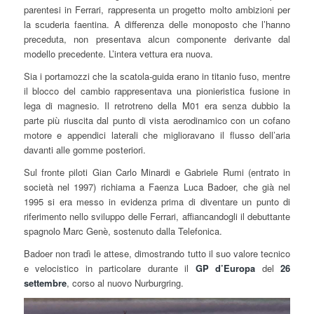
parentesi in Ferrari, rappresenta un progetto molto ambizioni per
la scuderia faentina. A differenza delle monoposto che l’hanno
preceduta, non presentava alcun componente derivante dal
modello precedente. L’intera vettura era nuova.
Sia i portamozzi che la scatola-guida erano in titanio fuso, mentre
il blocco del cambio rappresentava una pionieristica fusione in
lega di magnesio. Il retrotreno della M01 era senza dubbio la
parte più riuscita dal punto di vista aerodinamico con un cofano
motore e appendici laterali che miglioravano il flusso dell’aria
davanti alle gomme posteriori.
Sul fronte piloti Gian Carlo Minardi e Gabriele Rumi (entrato in
società nel 1997) richiama a Faenza Luca Badoer, che già nel
1995 si era messo in evidenza prima di diventare un punto di
riferimento nello sviluppo delle Ferrari, affiancandogli il debuttante
spagnolo Marc Genè, sostenuto dalla Telefonica.
Badoer non tradì le attese, dimostrando tutto il suo valore tecnico
e velocistico in particolare durante il
GP d’Europa
del
26
settembre
, corso al nuovo Nurburgring.