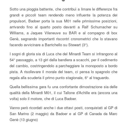
Sotto una pioggia battente, che contribuì a limare le differenze fra
grandi e piccoli team rendendo meno influente la potenza dei
propulsori, Badoer porta la sua M01 nelle primissime posizioni,
arrivando fino al quarto posto davanti a Ralf Schumacher su
Williams, a Jaques Vileneuve su BAR e al compagno di box
Genè, segnando importanti riscontri cronometrici che lo stavano
facendo avvicinare a Barrichello su Stewart (3°).
I sogni di gloria sia di Luca che del Minardi Team si infrangono al
54° passaggio, a 13 giri dalla bandiera a scacchi, per il cedimento
del cambio, costringendolo a parcheggiare la monoposto a bordo
pista. A risollevare il morale del team, ci pensa lo spagnolo che
regala alla scuderia il primo punto stagionale, 6° al traguardo.
Quella bellissima gara fu una confortante dimostrazione sia delle
qualità della Minardi M01, il cui Tallone d’Achille era (ancora una
volta) solo il motore, che di Luca Badoer.
Vanno però ricordati anche i due ottavi posti, conquistati al GP di
San Marino (2 maggio) da Badoer e al GP di Canada da Marc
Genè (13 giugno)