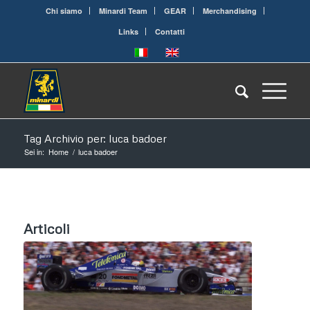
Chi siamo
Minardi Team
GEAR
Merchandising
Links
Contatti
Tag Archivio per: luca badoer
Sei in:
Home
/
luca badoer
Articoli