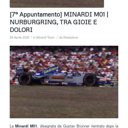
[7° Appuntamento] MINARDI M01 |
NURBURGRING, TRA GIOIE E
DOLORI
/
/
29 Aprile 2020
in
Minardi Team
da
Redazione
La
Minardi M01
, disegnata da Gustav Brunner rientrato dopo la