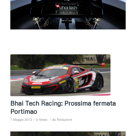
Bhai Tech Racing: Prossima fermata
Portimao
/
/
7 Maggio 2013
in
News
da
Redazione