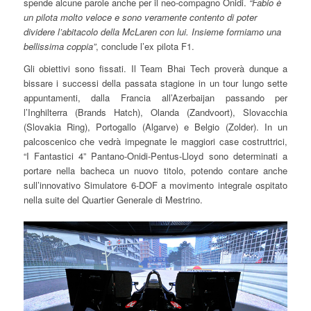
spende alcune parole anche per il neo-compagno Onidi.
“Fabio è
un pilota molto veloce e sono veramente contento di poter
dividere l’abitacolo della McLaren con lui. Insieme formiamo una
bellissima coppia”
, conclude l’ex pilota F1.
Gli obiettivi sono fissati. Il Team Bhai Tech proverà dunque a
bissare i successi della passata stagione in un tour lungo sette
appuntamenti, dalla Francia all’Azerbaijan passando per
l’Inghilterra (Brands Hatch), Olanda (Zandvoort), Slovacchia
(Slovakia Ring), Portogallo (Algarve) e Belgio (Zolder). In un
palcoscenico che vedrà impegnate le maggiori case costruttrici,
“I Fantastici 4” Pantano-Onidi-Pentus-Lloyd sono determinati a
portare nella bacheca un nuovo titolo, potendo contare anche
sull’innovativo Simulatore 6-DOF a movimento integrale ospitato
nella suite del Quartier Generale di Mestrino.