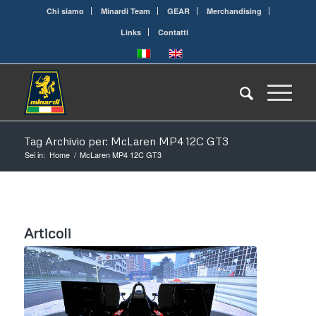
Chi siamo
Minardi Team
GEAR
Merchandising
Links
Contatti
Tag Archivio per: McLaren MP4 12C GT3
Sei in:
Home
/
McLaren MP4 12C GT3
Articoli