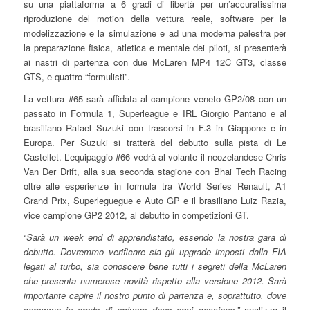
su una piattaforma a 6 gradi di libertà per un’accuratissima
riproduzione del motion della vettura reale, software per la
modelizzazione e la simulazione e ad una moderna palestra per
la preparazione fisica, atletica e mentale dei piloti, si presenterà
ai nastri di partenza con due McLaren MP4 12C GT3, classe
GTS, e quattro “formulisti”.
La vettura #65 sarà affidata al campione veneto GP2/08 con un
passato in Formula 1, Superleague e IRL Giorgio Pantano e al
brasiliano Rafael Suzuki con trascorsi in F.3 in Giappone e in
Europa. Per Suzuki si tratterà del debutto sulla pista di Le
Castellet. L’equipaggio #66 vedrà al volante il neozelandese Chris
Van Der Drift, alla sua seconda stagione con Bhai Tech Racing
oltre alle esperienze in formula tra World Series Renault, A1
Grand Prix, Superleguegue e Auto GP e il brasiliano Luiz Razia,
vice campione GP2 2012, al debutto in competizioni GT.
“
Sarà un week end di apprendistato, essendo la nostra gara di
debutto. Dovremmo verificare sia gli upgrade imposti dalla FIA
legati al turbo, sia conoscere bene tutti i segreti della McLaren
che presenta numerose novità rispetto alla versione 2012. Sarà
importante capire il nostro punto di partenza e, soprattutto, dove
saremmo in grado di arrivare dopo ogni sessione,”
analizza il