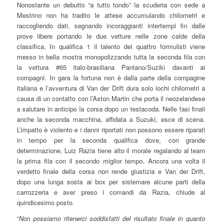
Nonostante un debutto “a tutto tondo” la scuderia con sede a
Mestrino non ha tradito le attese accumulando chilometri e
raccogliendo dati, segnando incoraggianti intertempi fin dalle
prove libere portando le due vetture nelle zone calde della
classifica. In qualifica 1 il talento dei quattro formulisti viene
messo in bella mostra monopolizzando tutta la seconda fila con
la vettura #65 italo-brasiliana Pantano/Suziki davanti ai
compagni. In gara la fortuna non è dalla parte della compagine
italiana e l’avventura di Van der Drift dura solo lochi chilometri a
causa di un contatto con l’Aston Martin che porta il neozelandese
a salutare in anticipo la corsa dopo un testacoda. Nelle fasi finali
anche la seconda macchina, affidata a Suzuki, esce di scena.
L’impatto è violento e i danni riportati non possono essere riparati
in tempo per la seconda qualifica dove, con grande
determinazione, Luiz Razia tiene alto il morale regalando al team
la prima fila con il secondo miglior tempo. Ancora una volta il
verdetto finale della corsa non rende giustizia e Van der Drift,
dopo una lunga sosta ai box per sistemare alcune parti della
carrozzeria e aver preso i comandi da Razia, chiude al
quindicesimo posto.
“
Non possiamo ritenerci soddisfatti del risultato finale in quanto