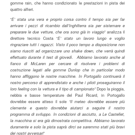
gomme rain, che hanno condizionato le prestazioni in pista dei
quattro alfieri.
“
E’ stata una vera e proprio corsa contro il tempo sia per far
arrivare i pezzi di ricambio dall’Inghilterra sia per sistemare e
preparare le due vetture, che ora sono già in viaggio
” analizza il
direttore tecnico Costa “
E’ stato un lavoro lungo e voglio
ringraziare tutti i ragazzi.
Visto il poco tempo a disposizione non
siamo riusciti ad organizzare uno shake down, che verrà quindi
effettuato durante il test di giovedì. Abbiamo lavorato anche al
fianco di McLaren per cercare di risolvere i problemi di
costruzione legati alle gomme Dunlop che in particolar modo
hanno affliggono le nostre macchine. In Portogallo continuerà il
nostro percorso di apprendistato e anche i piloti proseguiranno il
loro feeling con la vettura e il tipo di campionato”
Dopo la pioggia,
nebbia e basse temperature del Paul Ricard, in Portogallo
dovrebbe essere atteso il sole
“Il meteo dovrebbe essere più
clemente e questo dovrebbe aiutarci a seguire il nostro
programma di sviluppo. In condizioni di asciutto, a Le Castellet,
la macchina si era già dimostrata competitiva
.
Abbiamo lavorato
duramente e solo la pista saprà dirci se saremmo stati più bravi
dei nostri avversari
”