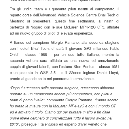
Tra gli undici team e i quaranta piloti iscritti al campionato, il
reparto corse dell’Advanced Vehicle Science Centre Bhai Tech di
Mestrino si presenterà, questo fine settimana, ai nastri di
partenza di Nogaro con le sue McLaren MP4-12C GT3, affidate
ad un nuovo gruppo di piloti di elevata esperienza.
A fianco del campione Giorgio Pantano, alla seconda stagione
con i colori Bhai Tech, ci sarà il giovane GP2 milanese Fabio
Onidi – classe 1988 – per un duo tutto italiano, mentre la
seconda vettura sarà affidata ad una nuova ed emozionante
coppia di giovani talenti, con l’estone Sten Pentus – classe 1981
e un passato in WSR 3.5 – e il 22enne inglese Daniel Lloyd,
pronto al grande salto nel panorama internazionale.
“
Dopo il successo della passata stagione, quest’anno abbiamo
puntato su un campionato ancora più competitivo, con piloti e
team di primo livello”
, commenta Giorgio Pantano.
“L’anno scorso
ho preso le misure con la McLaren MP4-12C e con il mondo GT
ed è arrivato il titolo. Siamo qui per puntare in alto e fin dalle
prove libere cercherò di concretizzare tutto il lavoro svolto nel
2013”
, prosegue il talentuoso ed esperto driver veneto che