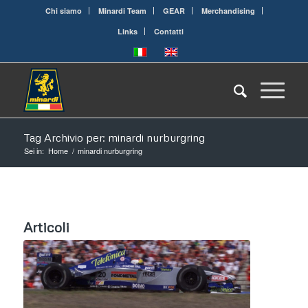
Chi siamo
Minardi Team
GEAR
Merchandising
Links
Contatti
Tag Archivio per: minardi nurburgring
Sei in:
Home
/
minardi nurburgring
Articoli