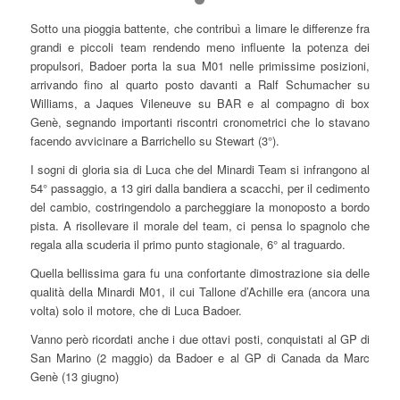
Sotto una pioggia battente, che contribuì a limare le differenze fra
grandi e piccoli team rendendo meno influente la potenza dei
propulsori, Badoer porta la sua M01 nelle primissime posizioni,
arrivando fino al quarto posto davanti a Ralf Schumacher su
Williams, a Jaques Vileneuve su BAR e al compagno di box
Genè, segnando importanti riscontri cronometrici che lo stavano
facendo avvicinare a Barrichello su Stewart (3°).
I sogni di gloria sia di Luca che del Minardi Team si infrangono al
54° passaggio, a 13 giri dalla bandiera a scacchi, per il cedimento
del cambio, costringendolo a parcheggiare la monoposto a bordo
pista. A risollevare il morale del team, ci pensa lo spagnolo che
regala alla scuderia il primo punto stagionale, 6° al traguardo.
Quella bellissima gara fu una confortante dimostrazione sia delle
qualità della Minardi M01, il cui Tallone d’Achille era (ancora una
volta) solo il motore, che di Luca Badoer.
Vanno però ricordati anche i due ottavi posti, conquistati al GP di
San Marino (2 maggio) da Badoer e al GP di Canada da Marc
Genè (13 giugno)