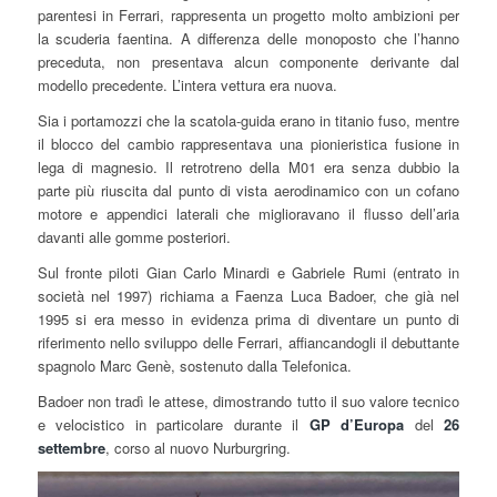
parentesi in Ferrari, rappresenta un progetto molto ambizioni per
la scuderia faentina. A differenza delle monoposto che l’hanno
preceduta, non presentava alcun componente derivante dal
modello precedente. L’intera vettura era nuova.
Sia i portamozzi che la scatola-guida erano in titanio fuso, mentre
il blocco del cambio rappresentava una pionieristica fusione in
lega di magnesio. Il retrotreno della M01 era senza dubbio la
parte più riuscita dal punto di vista aerodinamico con un cofano
motore e appendici laterali che miglioravano il flusso dell’aria
davanti alle gomme posteriori.
Sul fronte piloti Gian Carlo Minardi e Gabriele Rumi (entrato in
società nel 1997) richiama a Faenza Luca Badoer, che già nel
1995 si era messo in evidenza prima di diventare un punto di
riferimento nello sviluppo delle Ferrari, affiancandogli il debuttante
spagnolo Marc Genè, sostenuto dalla Telefonica.
Badoer non tradì le attese, dimostrando tutto il suo valore tecnico
e velocistico in particolare durante il
GP d’Europa
del
26
settembre
, corso al nuovo Nurburgring.