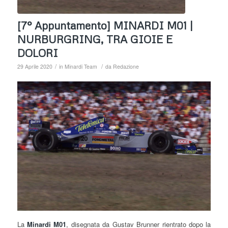
[7° Appuntamento] MINARDI M01 |
NURBURGRING, TRA GIOIE E
DOLORI
/
/
29 Aprile 2020
in
Minardi Team
da
Redazione
La
Minardi M01
, disegnata da Gustav Brunner rientrato dopo la