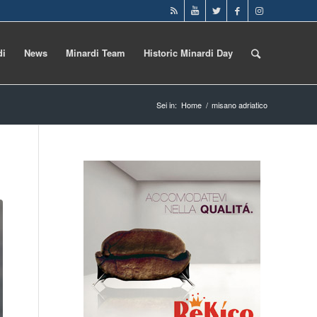
di
News
Minardi Team
Historic Minardi Day
Sei in:
Home
/
misano adriatico