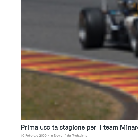
Prima uscita stagione per il team Mina
/
/
10 Febbraio 2009
in
News
da
Redazione