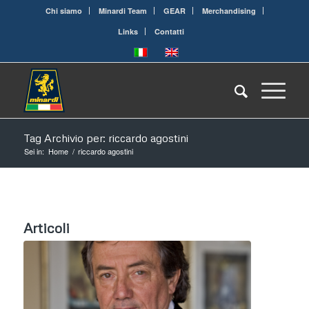
Chi siamo
Minardi Team
GEAR
Merchandising
Links
Contatti
Tag Archivio per: riccardo agostini
Sei in:
Home
/
riccardo agostini
Articoli