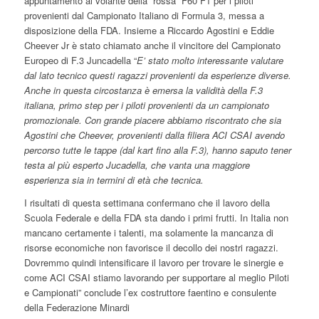
appuntamento al volante della “rossa” F60 F1 per i piloti
provenienti dal Campionato Italiano di Formula 3, messa a
disposizione della FDA. Insieme a Riccardo Agostini e Eddie
Cheever Jr è stato chiamato anche il vincitore del Campionato
Europeo di F.3 Juncadella “
E’ stato molto interessante valutare
dal lato tecnico questi ragazzi provenienti da esperienze diverse.
Anche in questa circostanza è emersa la validità della F.3
italiana, primo step per i piloti provenienti da un campionato
promozionale. Con grande piacere abbiamo riscontrato che sia
Agostini che Cheever, provenienti dalla filiera ACI CSAI avendo
percorso tutte le tappe (dal kart fino alla F.3), hanno saputo tener
testa al più esperto Jucadella, che vanta una maggiore
esperienza sia in termini di età che tecnica.
I risultati di questa settimana confermano che il lavoro della
Scuola Federale e della FDA sta dando i primi frutti. In Italia non
mancano certamente i talenti, ma solamente la mancanza di
risorse economiche non favorisce il decollo dei nostri ragazzi.
Dovremmo quindi intensificare il lavoro per trovare le sinergie e
come ACI CSAI stiamo lavorando per supportare al meglio Piloti
e Campionati” conclude l’ex costruttore faentino e consulente
della Federazione Minardi