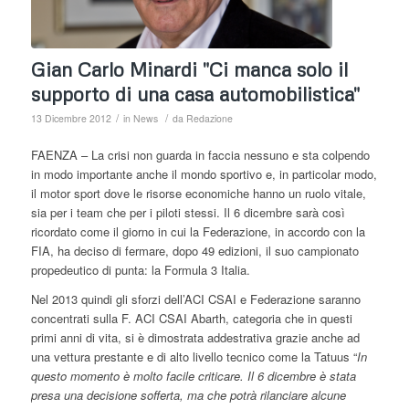
Gian Carlo Minardi "Ci manca solo il
supporto di una casa automobilistica"
/
/
13 Dicembre 2012
in
News
da
Redazione
FAENZA – La crisi non guarda in faccia nessuno e sta colpendo
in modo importante anche il mondo sportivo e, in particolar modo,
il motor sport dove le risorse economiche hanno un ruolo vitale,
sia per i team che per i piloti stessi. Il 6 dicembre sarà così
ricordato come il giorno in cui la Federazione, in accordo con la
FIA, ha deciso di fermare, dopo 49 edizioni, il suo campionato
propedeutico di punta: la Formula 3 Italia.
Nel 2013 quindi gli sforzi dell’ACI CSAI e Federazione saranno
concentrati sulla F. ACI CSAI Abarth, categoria che in questi
primi anni di vita, si è dimostrata addestrativa grazie anche ad
una vettura prestante e di alto livello tecnico come la Tatuus “
In
questo momento è molto facile criticare. Il 6 dicembre è stata
presa una decisione sofferta, ma che potrà rilanciare alcune