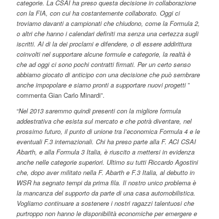
categorie. La CSAI ha preso questa decisione in collaborazione
con la FIA, con cui ha costantemente collaborato. Oggi ci
troviamo davanti a campionati che chiudono, come la Formula 2,
o altri che hanno i calendari definiti ma senza una certezza sugli
iscritti. Al di la dei proclami e difendere, o di essere addirittura
coinvolti nel supportare alcune formule e categorie, la realtà è
che ad oggi ci sono pochi contratti firmati. Per un certo senso
abbiamo giocato di anticipo con una decisione che può sembrare
anche impopolare e siamo pronti a supportare nuovi progetti
”
commenta Gian Carlo Minardi”.
“
Nel 2013 saremmo quindi presenti con la migliore formula
addestrativa che esista sul mercato e che potrà diventare, nel
prossimo futuro, il punto di unione tra l’economica Formula 4 e le
eventuali F.3 internazionali. Chi ha preso parte alla F. ACI CSAI
Abarth, e alla Formula 3 Italia, è riuscito a mettersi in evidenza
anche nelle categorie superiori. Ultimo su tutti Riccardo Agostini
che, dopo aver militato nella F. Abarth e F.3 Italia, al debutto in
WSR ha segnato tempi da prima fila. Il nostro unico problema è
la mancanza del supporto da parte di una casa automobilistica.
Vogliamo continuare a sostenere i nostri ragazzi talentuosi che
purtroppo non hanno le disponibilità economiche per emergere e