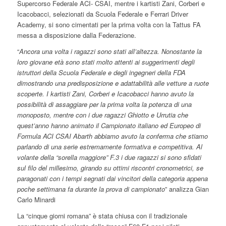
Supercorso Federale ACI- CSAI, mentre i kartisti Zani, Corberi e
Icacobacci, selezionati da Scuola Federale e Ferrari Driver
Academy, si sono cimentati per la prima volta con la Tattus FA
messa a disposizione dalla Federazione.
“
Ancora una volta i ragazzi sono stati all’altezza. Nonostante la
loro giovane età sono stati molto attenti ai suggerimenti degli
istruttori della Scuola Federale e degli ingegneri della FDA
dimostrando una predisposizione e adattabilità alle vetture a ruote
scoperte. I kartisti Zani, Corberi e Icacobacci hanno avuto la
possibilità di assaggiare per la prima volta la potenza di una
monoposto, mentre con i due ragazzi Ghiotto e Urrutia che
quest’anno hanno animato il Campionato italiano ed Europeo di
Formula ACI CSAI Abarth abbiamo avuto la conferma che stiamo
parlando di una serie estremamente formativa e competitiva. Al
volante della “sorella maggiore” F.3 i due ragazzi si sono sfidati
sul filo del millesimo, girando su ottimi riscontri cronometrici, se
paragonati con i tempi segnati dai vincitori della categoria appena
poche settimana fa durante la prova di campionato
” analizza Gian
Carlo Minardi
La “cinque giorni romana” è stata chiusa con il tradizionale