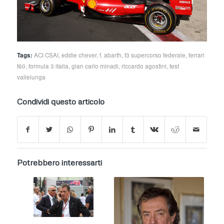
Tags:
ACI CSAI
,
eddie chever
,
f. abarth
,
f3 supercorso federale
,
ferrari
f60
,
formula 3 italia
,
gian carlo minadi
,
riccardo agostini
,
test
vallelunga
Condividi questo articolo
Potrebbero interessarti