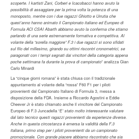
scoperte. I kartisti Zani, Corberi e Icacobacci hanno avuto la
possibilità di assaggiare per la prima volta la potenza di una
monoposto, mentre con i due ragazzi Ghiotto e Urrutia che
quest’anno hanno animato il Campionato italiano ed Europeo di
Formula ACI CSAI Abarth abbiamo avuto la conferma che stiamo
parlando di una serie estremamente formativa e competitiva. Al
volante della “sorella maggiore” F.3 i due ragazzi si sono sfidati
sul filo del millesimo, girando su ottimi riscontri cronometrici, se
paragonati con i tempi segnati dai vincitori della categoria appena
poche settimana fa durante la prova di campionato
” analizza Gian
Carlo Minardi
La “cinque giorni romana” è stata chiusa con il tradizionale
appuntamento al volante della “rossa” F60 F1 per i piloti
provenienti dal Campionato Italiano di Formula 3, messa a
disposizione della FDA. Insieme a Riccardo Agostini e Eddie
Cheever Jr è stato chiamato anche il vincitore del Campionato
Europeo di F.3 Juncadella “
E’ stato molto interessante valutare
dal lato tecnico questi ragazzi provenienti da esperienze diverse.
Anche in questa circostanza è emersa la validità della F.3
italiana, primo step per i piloti provenienti da un campionato
promozionale. Con grande piacere abbiamo riscontrato che sia