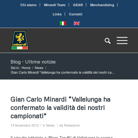
Chi siamo
Minardi Team
GEAR
Merchandising
Links
Contatti
Blog - Ultime notizie
Sei in:
Home
/
News
/
Gian Carlo Minardi “Vallelunga ha confermato la validità dei nostri ca...
Gian Carlo Minardi “Vallelunga ha
confermato la validità dei nostri
campionati”
/
/
13 Novembre 2012
in
News
da
Redazione
Il circuito intitolato a “Piero Taruffi” di Vallelunga la scorsa