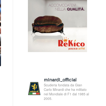
minardi_official
Scuderia fondata da Gian
Carlo Minardi che ha militato
nel Mondiale di F1 dal 1985 al
2005.