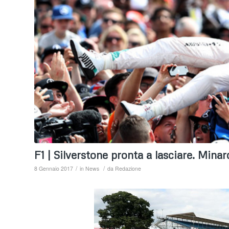
F1 | Silverstone pronta a lasciare. Min
/
/
8 Gennaio 2017
in
News
da
Redazione