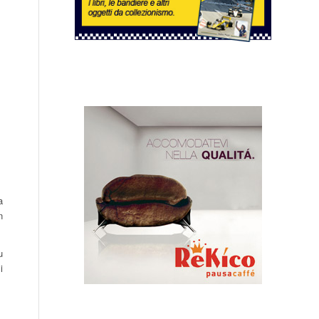
a
n
u
i