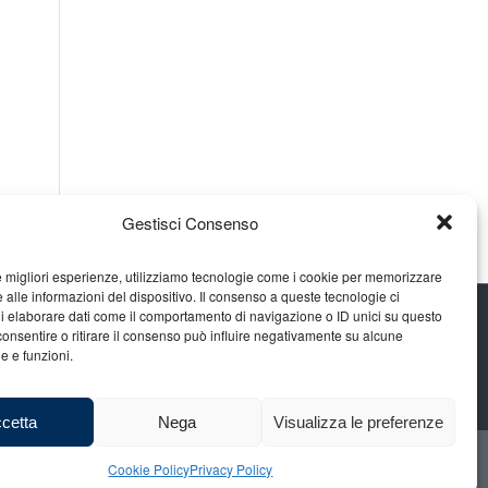
Gestisci Consenso
le migliori esperienze, utilizziamo tecnologie come i cookie per memorizzare
 alle informazioni del dispositivo. Il consenso a queste tecnologie ci
i elaborare dati come il comportamento di navigazione o ID unici su questo
consentire o ritirare il consenso può influire negativamente su alcune
he e funzioni.
cetta
Nega
Visualizza le preferenze
Cookie Policy
Privacy Policy
amo
Gian Carlo Minardi
Gear
Merchandising
Partners
Contatti