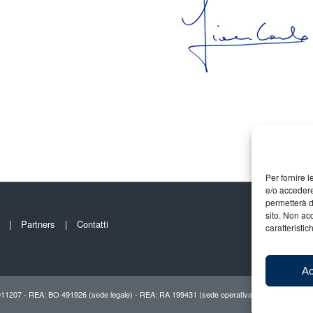
Per fornire 
e/o accedere
permetterà d
sito. Non ac
Partners
Contatti
caratteristic
Ac
011207 - REA: BO 491926 (sede legale) - REA: RA 199431 (sede operativa)
Chi si