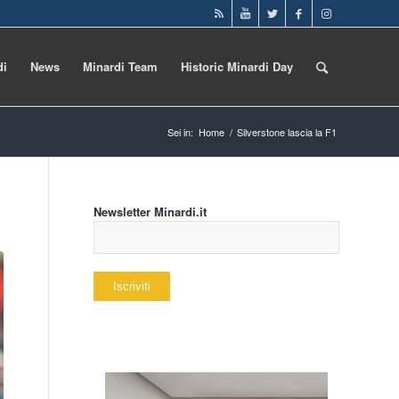
di
News
Minardi Team
Historic Minardi Day
Sei in:
Home
/
Silverstone lascia la F1
Newsletter Minardi.it