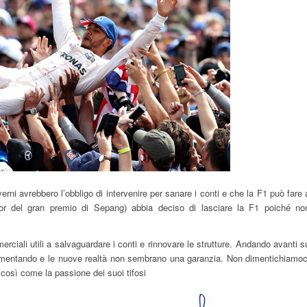
rni avrebbero l’obbligo di intervenire per sanare i conti e che la F1 può fare 
or del gran premio di Sepang) abbia deciso di lasciare la F1 poiché no
rciali utili a salvaguardare i conti e rinnovare le strutture. Andando avanti s
no aumentando e le nuove realtà non sembrano una garanzia. Non dimentichiamoc
, così come la passione dei suoi tifosi