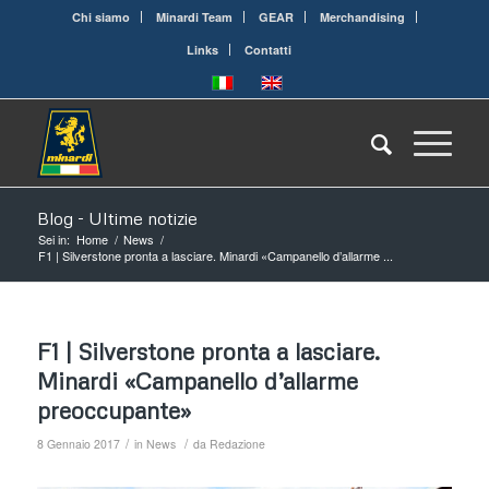
Chi siamo
Minardi Team
GEAR
Merchandising
Links
Contatti
Blog - Ultime notizie
Sei in:
Home
/
News
/
F1 | Silverstone pronta a lasciare. Minardi «Campanello d’allarme ...
F1 | Silverstone pronta a lasciare.
Minardi «Campanello d’allarme
preoccupante»
/
/
8 Gennaio 2017
in
News
da
Redazione