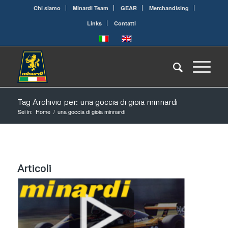
Chi siamo
Minardi Team
GEAR
Merchandising
Links
Contatti
Tag Archivio per: una goccia di gioia minnardi
Sei in:
Home
/
una goccia di gioia minnardi
Articoli