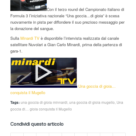
Con il terzo round del Campionato italiano di
Formula 3 l’iniziativa nazionale “Una goccia…di gioia” è scesa
nuovamente in pista per diffondere il suo prezioso messaggio per
la donazione del sangue.
Sulla
Minardi TV
è disponibile l’intervista realizzata dal canale
satellitare Nuvolari a Gian Carlo Minardi, prima della partenza di
gara-1.
Una goccia di gioia…
conquista il Mugello
Tags:
una goccia di gioia minnardi
,
una goccia di gioia mugello
,
Una
goccia di… gioia conquista il Mugello
Condividi questo articolo