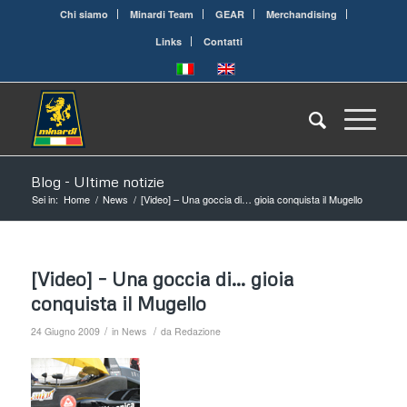
Chi siamo
Minardi Team
GEAR
Merchandising
Links
Contatti
Blog - Ultime notizie
Sei in:
Home
/
News
/
[Video] – Una goccia di… gioia conquista il Mugello
[Video] – Una goccia di… gioia
conquista il Mugello
/
/
24 Giugno 2009
in
News
da
Redazione