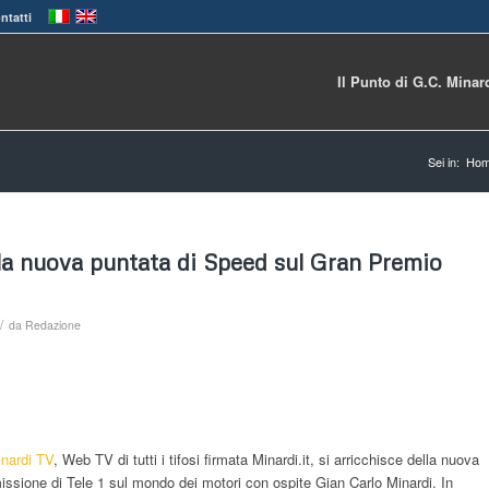
ntatti
Il Punto di G.C. Minar
Sei in:
Ho
 la nuova puntata di Speed sul Gran Premio
/
da
Redazione
nardi TV
, Web TV di tutti i tifosi firmata Minardi.it, si arricchisce della nuova
issione di Tele 1 sul mondo dei motori con ospite Gian Carlo Minardi. In