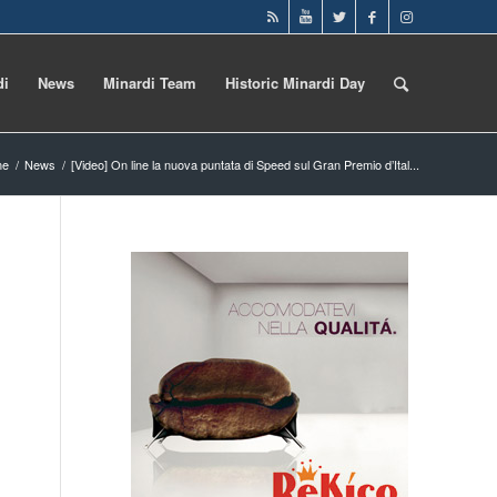
di
News
Minardi Team
Historic Minardi Day
me
/
News
/
[Video] On line la nuova puntata di Speed sul Gran Premio d’Ital...