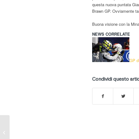
questa nuova puntata Gian 
Brawn GP. Ovviamente tanti
Buona visione con la Mina
NEWS CORRELATE
GP d’
Condividi questo arti
F.3 – Minardi by
Corbetta Competizioni
porta Gianmarco