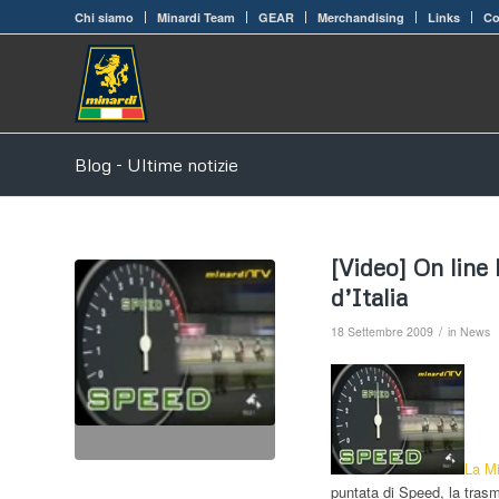
Chi siamo
Minardi Team
GEAR
Merchandising
Links
Co
Blog - Ultime notizie
[Video] On line
d’Italia
/
18 Settembre 2009
in
News
La
Mi
puntata di Speed, la trasm