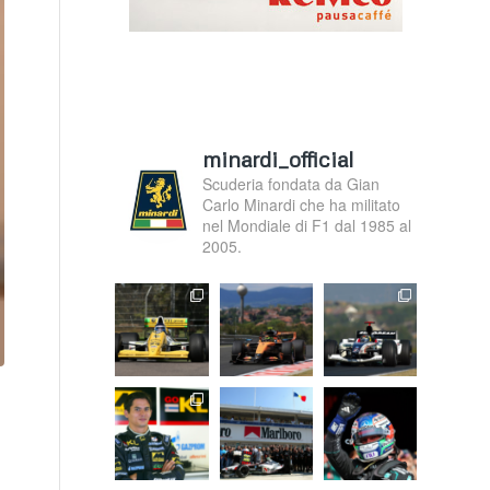
minardi_official
Scuderia fondata da Gian
Carlo Minardi che ha militato
nel Mondiale di F1 dal 1985 al
2005.