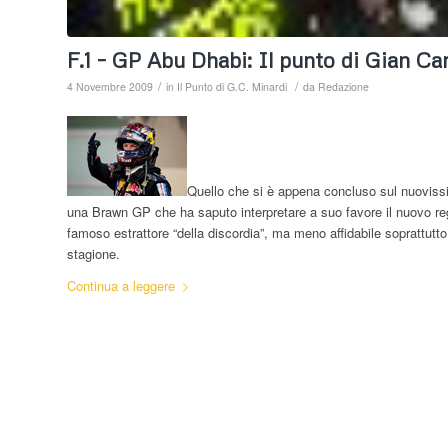
F.1 – GP Abu Dhabi: Il punto di Gian Ca
/
/
4 Novembre 2009
in
Il Punto di G.C. Minardi
da
Redazione
Quello che si è appena concluso sul nuoviss
una Brawn GP che ha saputo interpretare a suo favore il nuovo r
famoso estrattore “della discordia”, ma meno affidabile soprattut
stagione.
Continua a leggere