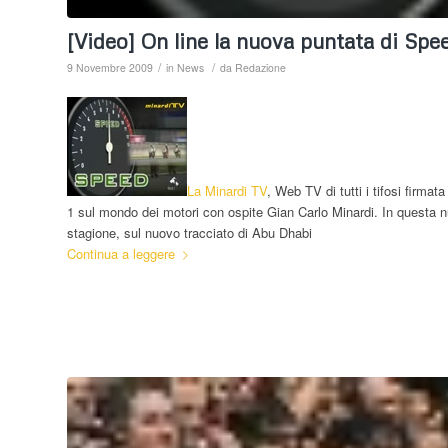
[Video] On line la nuova puntata di Spe
/
/
9 Novembre 2009
in
News
da
Redazione
La
Minardi TV
, Web TV di tutti i tifosi firmat
1 sul mondo dei motori con ospite Gian Carlo Minardi. In questa 
stagione, sul nuovo tracciato di Abu Dhabi
Continua a leggere