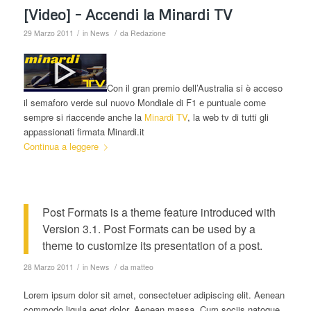
[Video] – Accendi la Minardi TV
/
/
29 Marzo 2011
in
News
da
Redazione
Con il gran premio dell’Australia si è acceso
il semaforo verde sul nuovo Mondiale di F1 e puntuale come
sempre si riaccende anche la
Minardi TV
, la web tv di tutti gli
appassionati firmata Minardi.it
Continua a leggere
Post Formats is a theme feature introduced with
Version 3.1. Post Formats can be used by a
theme to customize its presentation of a post.
/
/
28 Marzo 2011
in
News
da
matteo
Lorem ipsum dolor sit amet, consectetuer adipiscing elit. Aenean
commodo ligula eget dolor. Aenean massa. Cum sociis natoque