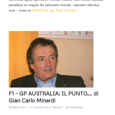
penatibus et magnis dis parturient montes, nascetur ridiculus
mus – more on
WordPress.org: Post Formats
F1 – GP AUSTRALIA: IL PUNTO…. di
Gian Carlo Minardi
/
/
28 Marzo 2011
in
Il Punto di G.C. Minardi
da
Redazione