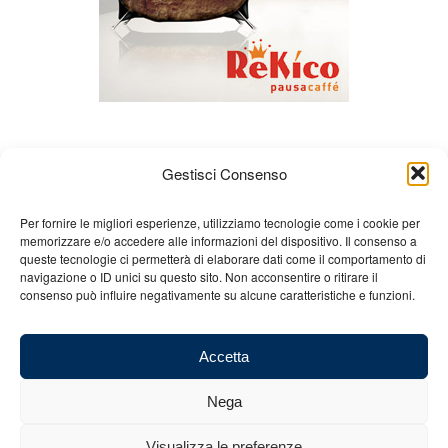
Gestisci Consenso
Per fornire le migliori esperienze, utilizziamo tecnologie come i cookie per
memorizzare e/o accedere alle informazioni del dispositivo. Il consenso a
queste tecnologie ci permetterà di elaborare dati come il comportamento di
Chi siamo
Gian Carlo Minardi
Gear
navigazione o ID unici su questo sito. Non acconsentire o ritirare il
consenso può influire negativamente su alcune caratteristiche e funzioni.
Merchandising
Partners
Contatti
Accetta
Nega
© 2025 Copyright - Minardi.it - Powered by
Internet ONE
- C.F. e P.IVA:
Visualizza le preferenze
03101011207 - REA: BO 491926 (sede legale) - REA: RA 199431 (sede