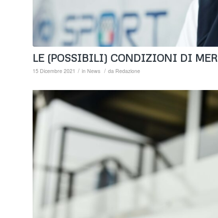
LE (POSSIBILI) CONDIZIONI DI M
/
/
15 Dicembre 2021
in
News
da
Redazione