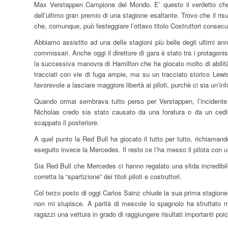
Max Verstappen Campione del Mondo. E’ questo il verdetto che ci
dell’ultimo gran premio di una stagione esaltante. Trovo che il ris
che, comunque, può festeggiare l’ottavo titolo Costruttori consecu
Abbiamo assistito ad una delle stagioni più belle degli ultimi an
commissari. Anche oggi il direttore di gara è stato tra i protagoni
la successiva manovra di Hamilton che ha giocato molto di abilit
tracciati con vie di fuga ampie, ma su un tracciato storico Lew
favorevole a lasciare maggiore libertà ai piloti, purchè ci sia un’inf
Quando ormai sembrava tutto perso per Verstappen, l’incidente di
Nicholas credo sia stato causato da una foratura o da un ced
scappato il posteriore.
A quel punto la Red Bull ha giocato il tutto per tutto, richiama
eseguito invece la Mercedes. Il resto ce l’ha messo il pilota con u
Sia Red Bull che Mercedes ci hanno regalato una sfida incredibil
corretta la “spartizione” dei titoli piloti e costruttori.
Col terzo posto di oggi Carlos Sainz chiude la sua prima stagione 
non mi stupisce. A parità di mescole lo spagnolo ha sfruttato m
ragazzi una vettura in grado di raggiungere risultati importanti poich