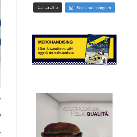
Segui su Instagram
Carica altro
a
a
,