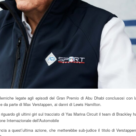
lemiche legate agli episodi del Gran Premio di Abu Dhabi conclusosi con l
e da parte di Max Verstappen, ai danni di Lewis Hamilton.
iguardo gli ultimi giri sul tracciato di Yas Marina Circuit il team di Brackley h
one Internazionale dell’Automobile
cia a quest’ultima azione, che metterebbe sub-judice il titolo di Verstappen