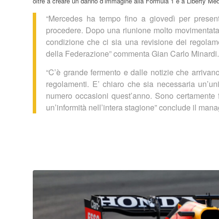
oltre a creare un danno d’immagine alla Formula 1 e a Liberty Med
“Mercedes ha tempo fino a giovedì per presenta
procedere. Dopo una riunione molto movimentata,
condizione che ci sia una revisione dei regolam
della Federazione” commenta Gian Carlo Minardi.
“C’è grande fermento e dalle notizie che arrivano 
regolamenti. E’ chiaro che sia necessaria un’un
numero occasioni quest’anno. Sono certamente fav
un’informità nell’intera stagione” conclude il mana