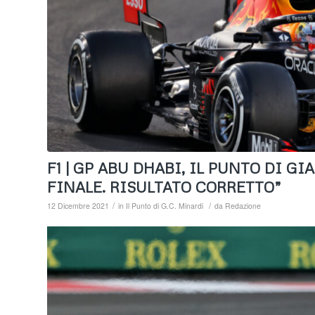
F1 | GP ABU DHABI, IL PUNTO DI G
FINALE. RISULTATO CORRETTO”
/
/
12 Dicembre 2021
in
Il Punto di G.C. Minardi
da
Redazione