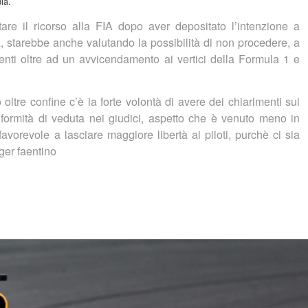
ia.
re il ricorso alla FIA dopo aver depositato l’intenzione a
 starebbe anche valutando la possibilità di non procedere, a
enti oltre ad un avvicendamento ai vertici della Formula 1 e
oltre confine c’è la forte volontà di avere dei chiarimenti sui
iformità di veduta nei giudici, aspetto che è venuto meno in
orevole a lasciare maggiore libertà ai piloti, purchè ci sia
ger faentino