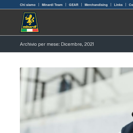
Chi siamo
Minardi Team
GEAR
Merchandising
Links
Co
Archivio per mese: Dicembre, 2021