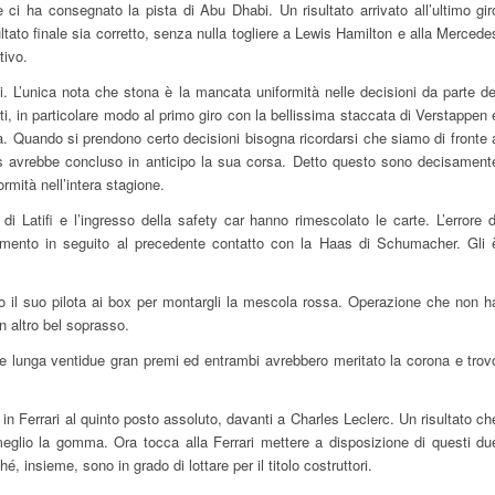
 ha consegnato la pista di Abu Dhabi. Un risultato arrivato all’ultimo gir
ultato finale sia corretto, senza nulla togliere a Lewis Hamilton e alla Mercede
tivo.
ni. L’unica nota che stona è la mancata uniformità nelle decisioni da parte de
sti, in particolare modo al primo giro con la bellissima staccata di Verstappen 
à. Quando si prendono certo decisioni bisogna ricordarsi che siamo di fronte 
is avrebbe concluso in anticipo la sua corsa. Detto questo sono decisament
ormità nell’intera stagione.
 Latifi e l’ingresso della safety car hanno rimescolato le carte. L’errore d
imento in seguito al precedente contatto con la Haas di Schumacher. Gli 
ndo il suo pilota ai box per montargli la mescola rossa. Operazione che non h
n altro bel soprasso.
e lunga ventidue gran premi ed entrambi avrebbero meritato la corona e trov
in Ferrari al quinto posto assoluto, davanti a Charles Leclerc. Un risultato ch
eglio la gomma. Ora tocca alla Ferrari mettere a disposizione di questi du
é, insieme, sono in grado di lottare per il titolo costruttori.