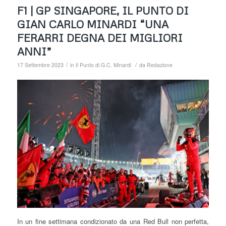
F1 | GP SINGAPORE, IL PUNTO DI
GIAN CARLO MINARDI “UNA
FERARRI DEGNA DEI MIGLIORI
ANNI”
/
/
17 Settembre 2023
in
Il Punto di G.C. Minardi
da
Redazione
In un fine settimana condizionato da una Red Bull non perfetta,