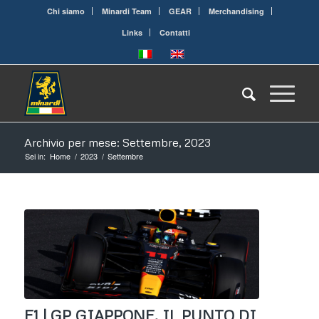
Chi siamo
Minardi Team
GEAR
Merchandising
Links
Contatti
Archivio per mese: Settembre, 2023
Sei in:
Home
/
2023
/
Settembre
F1 | GP GIAPPONE, IL PUNTO DI