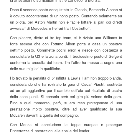
si attesteranno su risultati in stile Zandvoor o Monza.
Dopo il secondo posto conquistato in Olando, Fernando Alonso si
è dovuto accontentare di un nono posto. Contando solamente su
un pilota, per Aston Martin non è facile lottare al pari coi diretti
avversari di Mercedes e Ferrari tra i Costruttori.
Con piacere, dietro ai tre top team, si è rivista una Williams in
forte ascesa che con l’ottimo Albon porta a casa un positivo
settimo posto. Commette pochi errori e riesce con costanza a
conquistare la Q3 e la zona punti. Il tredicesimo posto di Sergent
conferma la crescita del team. Tra l’altro ha messo a segno una
delle sue migliori in qualifiche.
Ho trovato la penalità di 5” inflitta a Lewis Hamilton troppo blanda,
considerando che ha rovinato la gara di Oscar Piastri, costretto
ad un pit aggiuntivo per il cambio dell’ala col risultato di uscire
dalla zona punti. Si consola però col giro più veloce della gara.
Fino a qual momento, però, si era reso protagonista di una
prestazione molto positiva, oltre ad aver qualificato la sua
McLaren davanti a quella del compagno.
Con Monza si concludono le tappe europee e prosegue
l’incertezza di prestazioni alle spalle del leader.