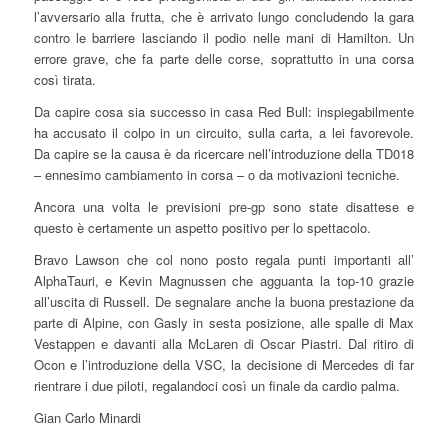
l’avversario alla frutta, che è arrivato lungo concludendo la gara
contro le barriere lasciando il podio nelle mani di Hamilton. Un
errore grave, che fa parte delle corse, soprattutto in una corsa
così tirata.
Da capire cosa sia successo in casa Red Bull: inspiegabilmente
ha accusato il colpo in un circuito, sulla carta, a lei favorevole.
Da capire se la causa è da ricercare nell’introduzione della TD018
– ennesimo cambiamento in corsa – o da motivazioni tecniche.
Ancora una volta le previsioni pre-gp sono state disattese e
questo è certamente un aspetto positivo per lo spettacolo.
Bravo Lawson che col nono posto regala punti importanti all’
AlphaTauri, e Kevin Magnussen che agguanta la top-10 grazie
all’uscita di Russell. De segnalare anche la buona prestazione da
parte di Alpine, con Gasly in sesta posizione, alle spalle di Max
Vestappen e davanti alla McLaren di Oscar Piastri. Dal ritiro di
Ocon e l’introduzione della VSC, la decisione di Mercedes di far
rientrare i due piloti, regalandoci così un finale da cardio palma.
Gian Carlo Minardi