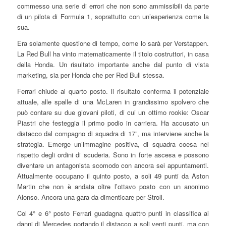
commesso una serie di errori che non sono ammissibili da parte
di un pilota di Formula 1, soprattutto con un’esperienza come la
sua.
Era solamente questione di tempo, come lo sarà per Verstappen.
La Red Bull ha vinto matematicamente il titolo costruttori, in casa
della Honda. Un risultato importante anche dal punto di vista
marketing, sia per Honda che per Red Bull stessa.
Ferrari chiude al quarto posto. Il risultato conferma il potenziale
attuale, alle spalle di una McLaren in grandissimo spolvero che
può contare su due giovani piloti, di cui un ottimo rookie: Oscar
Piastri che festeggia il primo podio in carriera. Ha accusato un
distacco dal compagno di squadra di 17”, ma interviene anche la
strategia. Emerge un’immagine positiva, di squadra coesa nel
rispetto degli ordini di scuderia. Sono in forte ascesa e possono
diventare un antagonista scomodo con ancora sei appuntamenti.
Attualmente occupano il quinto posto, a soli 49 punti da Aston
Martin che non è andata oltre l’ottavo posto con un anonimo
Alonso. Ancora una gara da dimenticare per Stroll.
Col 4° e 6° posto Ferrari guadagna quattro punti in classifica ai
danni di Mercedes portando il distacco a soli venti punti, ma con