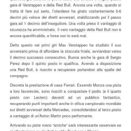
gara di Verstappen e della Red Bull. Ancora una volta, quando si
tratta di fare sul serio, l’olandese ha girato costantemente 5-6
decimi più veloce dei diretti avversari, stabilizzando poi il passo
gara ad 1 decimo dell’inseguitore. Una volta preso il vantaggio di
sicurezza ha amministrato. Il vero vantaggio della Red Bull non è
ancora quantificabile, e forse non lo sarà mai.
Detto questo nei primi giri Max Verstappen ha studiato il suo
avversario prima di affondare la stoccata finala, avviandosi verso
il decimo successo consecutivo. Buona anche la gara di Sergio
Perez dopo il quinto posto in qualifica. Avendo a disposizione
una Red Bull, è riuscito a recuperare portandosi alle spalle del
compagno.
Discreta la prestazione di casa Ferrari. Essendo Monza una pista
a loro favorevole, sono riusciti a conquistare il podio (e il quarto
posto con Leclerc) davanti ad un pubblico fantastico,
recuperando punti importanti anche in ottica campionato mondiale
sui diretti avversari della Mercedes, consolidandosi al terzo posto
a vantaggio di un’Aston Martin poco performante.
Arrivando su piste meno “amiche” sarà interessante osservare se