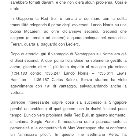
sarebbero tornati davanti e che non c’era alcun problema. Così è
stato.
In Giappone la Red Bull è tornata a dominare con la solita
tranquillità relegando il primo degli avversari, Lando Norris su una
buona McLaren, ad oltre diciannove secondi. Secondi che
salgono (e tornato ad essere) a quarantacinque nel caso della
Ferrari, quarta al traguardo con Leclerc.
Dopo quattordici giri il vantaggio di Verstappen su Norris era già
di dieci secondi. A quel punto l’olandese ha solamente gestito la
corsa, girando oltre 1” più lento rispetto al suo giro più veloce
(1:34.183 contro 1:35.247 Lando Norris – 1:35.611 Lewis
Hamilton – 1:36.187 Carlos Sainz). Senza strafare ha vinto
agevolmente con 19” di vantaggio, salvaguardando anche la
vettura.
Sarebbe interessante capire cosa sia successo a Singapore
perché un problema di quel genere non lo risolvi in così poco
tempo. L’unico vero problema della Red Bull, in questo momento,
si chiama Sergio Perez. Il messicano soffre paurosamente la
personalità e la competitività di Max Verstappen che si conferma
un “ammazza piloti”. In questo fine settimana Perez ha