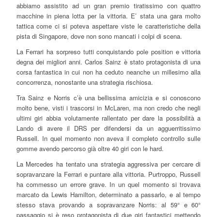
abbiamo assistito ad un gran premio tiratissimo con quattro
macchine in piena lotta per la vittoria. E’ stata una gara molto
tattica come ci si poteva aspettare viste le caratteristiche della
pista di Singapore, dove non sono mancati i colpi di scena.
La Ferrari ha sorpreso tutti conquistando pole position e vittoria
degna dei migliori anni. Carlos Sainz è stato protagonista di una
corsa fantastica in cui non ha ceduto neanche un millesimo alla
concorrenza, nonostante una strategia rischiosa.
Tra Sainz e Norris c’è una bellissima amicizia e si conoscono
molto bene, visti i trascorsi in McLaren, ma non credo che negli
ultimi giri abbia volutamente rallentato per dare la possibilità a
Lando di avere il DRS per difendersi da un agguerritissimo
Russell. In quel momento non aveva il completo controllo sulle
gomme avendo percorso già oltre 40 giri con le hard.
La Mercedes ha tentato una strategia aggressiva per cercare di
sopravanzare la Ferrari e puntare alla vittoria. Purtroppo, Russell
ha commesso un errore grave. In un quel momento si trovava
marcato da Lewis Hamilton, determinato a passarlo, e al tempo
stesso stava provando a sopravanzare Norris: al 59° e 60°
passaggio si è reso protagonista di due giri fantastici mettendo