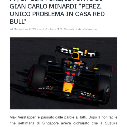
GIAN CARLO MINARDI “PEREZ,
UNICO PROBLEMA IN CASA RED
BULL”
/
/
24 Settembre 2023
in
Il Punto di G.C. Minardi
da
Redazione
Max Verstappen è passato dalle parole ai fatti. Dopo il non facile
fine settimana di Singapore aveva dichiarato che a Suzuka