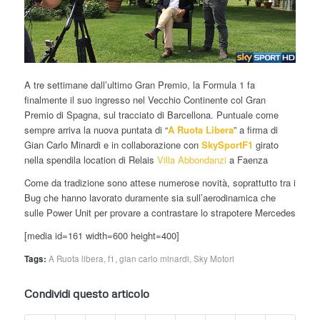
A tre settimane dall’ultimo Gran Premio, la Formula 1 fa
finalmente il suo ingresso nel Vecchio Continente col Gran
Premio di Spagna, sul tracciato di Barcellona. Puntuale come
sempre arriva la nuova puntata di “
A Ruota Libera
” a firma di
Gian Carlo Minardi e in collaborazione con
SkySportF1
girato
nella spendila location di Relais
Villa Abbondanzi
a Faenza
Come da tradizione sono attese numerose novità, soprattutto tra i
Bug che hanno lavorato duramente sia sull’aerodinamica che
sulle Power Unit per provare a contrastare lo strapotere Mercedes
[media id=161 width=600 height=400]
Tags:
A Ruota libera
,
f1
,
gian carlo minardi
,
Sky Motori
Condividi questo articolo