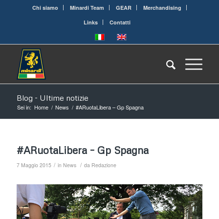
Chi siamo
Minardi Team
GEAR
Merchandising
Links
Contatti
Blog - Ultime notizie
Sei in:
Home
/
News
/
#ARuotaLibera – Gp Spagna
#ARuotaLibera – Gp Spagna
/
/
7 Maggio 2015
in
News
da
Redazione