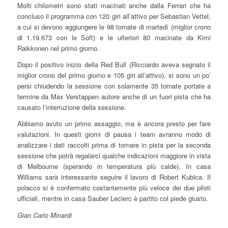
Molti chilometri sono stati macinati anche dalla Ferrari che ha
concluso il programma con 120 giri all’attivo per Sebastian Vettel,
a cui si devono aggiungere le 98 tornate di martedì (miglior crono
di 1.19.673 con le Soft) e le ulteriori 80 macinate da Kimi
Raikkonen nel primo giorno.
Dopo il positivo inizio della Red Bull (Ricciardo aveva segnato il
miglior crono del primo giorno e 105 giri all’attivo), si sono un po’
persi chiudendo la sessione con solamente 35 tornate portate a
termine da Max Verstappen autore anche di un fuori pista che ha
causato l’interruzione della sessione.
Abbiamo avuto un primo assaggio, ma è ancora presto per fare
valutazioni. In questi giorni di pausa i team avranno modo di
analizzare i dati raccolti prima di tornare in pista per la seconda
sessione che potrà regalarci qualche indicazioni maggiore in vista
di Melbourne (sperando in temperatura più calde). In casa
Williams sarà interessante seguire il lavoro di Robert Kubica. Il
polacco si è confermato costantemente più veloce dei due piloti
ufficiali, mentre in casa Sauber Leclerc è partito col piede giusto.
Gian Carlo Minardi