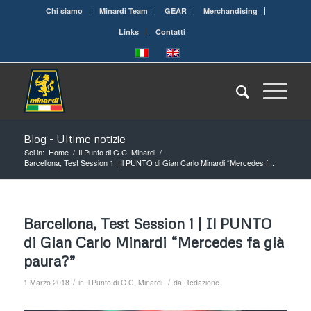
Chi siamo
Minardi Team
GEAR
Merchandising
Links
Contatti
Blog - Ultime notizie
Sei in:
Home
/
Il Punto di G.C. Minardi
/
Barcellona, Test Session 1 | Il PUNTO di Gian Carlo Minardi “Mercedes f...
Barcellona, Test Session 1 | Il PUNTO
di Gian Carlo Minardi “Mercedes fa già
paura?”
/
/
1 Marzo 2018
in
Il Punto di G.C. Minardi
da
Redazione