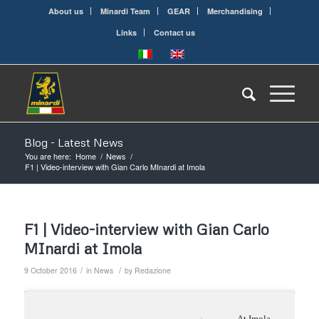
About us
Minardi Team
GEAR
Merchandising
Links
Contact us
Blog - Latest News
You are here:
Home
/
News
/
F1 | Video-interview with Gian Carlo MInardi at Imola
F1 | Video-interview with Gian Carlo
MInardi at Imola
/
/
9 October 2016
in
News
by
Redazione
At Imola