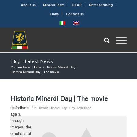
About us
Minardi Team
GEAR
Merchandising
Links
Contact us
Blog - Latest News
You are here:
Home
/
Historic Minardi Day
/
Historic Minardi Day | The movie
Historic Minardi Day | The movie
Let’s live
/
/
30 June 2016
in
Historic Minardi Day
by
Redazione
again,
through
images, the
emotions of