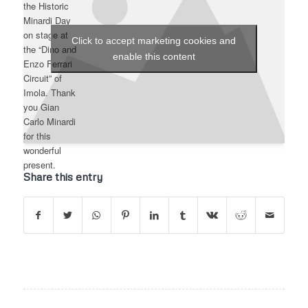
the Historic
Minardi Day
on stage at
Click to accept marketing cookies and
the “Dino and
enable this content
Enzo Ferrari
Circuit” of
Imola. Thank
you Gian
Carlo Minardi
for this
wonderful
present.
Share this entry