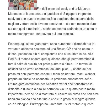
Fin dall’inizio del week end la McLaren
Mercedes si è presentata al pubblico di Singapore in grande
spolvero e in questo momento è la scuderia che dispone della
migliore vettura nelle diverse condizioni – sia con mescole dure
sia con quelle morbide -, anche se stiamo parlando di un circuito
molto scenografico, ma povero sul lato tecnico.
Rispetto agli ultimi gran premi sono aumentati i distacchi tra le
vetture e abbiamo assistito ad una Brawn GP che ha corso in
difesa, pensando più al campionato che al risultato in se. Alla
Red Bull manca ancora quel qualcosa che gli permetterebbe di
fare il salto di qualità per poter puntare al titolo – in termini di
affidabilità ed errori commessi dai suoi piloti –, anche se nei
prossimi anni potranno essere il team da battere. Mark Webber
proprio sul finale ha accusato un problema abbastanza serio.
Ottima gara comunque per Sebatian Vettel che nonostante le
difficoltà è riuscito a risalire portando via un quarto posto molto
importante, perché ha dimostrato di essere un pilota che non alza
bandiera bianca fino alla fine e che è in grado di reagire quando
ce n’è bisogno. Purtroppo ha usato tutti i suoi motori e questo