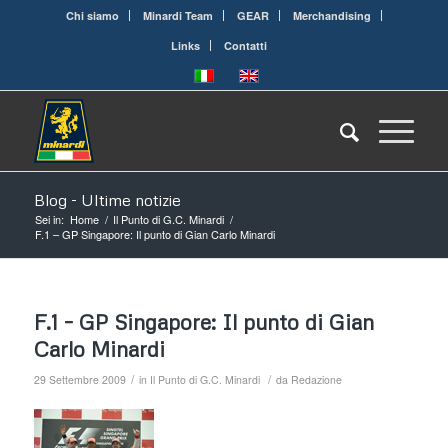
Chi siamo
Minardi Team
GEAR
Merchandising
Links
Contatti
Blog - Ultime notizie
Sei in:
Home
/
Il Punto di G.C. Minardi
/
F.1 – GP Singapore: Il punto di Gian Carlo Minardi
F.1 – GP Singapore: Il punto di Gian
Carlo Minardi
/
/
29 Settembre 2009
in
Il Punto di G.C. Minardi
da
Redazione