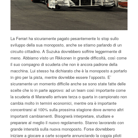
La Ferrari ha sicuramente pagato pesantemente lo stop sullo
sviluppo della sua monoposto, anche se stiamo parlando di un
circuito cittadino. A Suzuka dovrebbero soffrire leggermente di
meno. Abbiamo visto un Rikkonen in grande difficoltà, così come
il suo compagno di scuderia che non è ancora padrone della
macchina. Lui stesso ha dichiarato che è la monoposto a portarlo
in giro per la pista, mentre dovrebbe essere l’opposto. E’
sicuramente un momento difficile anche se sono state fatte delle
scelte che io in parte approvo: ad un team così importante come
la scuderia di Maranello arrivare terza o quarta in campionato non
cambia molto in termini economici, mentre ora è importante
concentrarsi al 100% sulla prossima stagione dove avremo altri
importanti cambiamenti. Bisognerà interpretare, studiare e
preparare al meglio il nuovo regolamento. Stanno lavorando con
grande intensità sulla nuova monoposto. Forse dovrebbero
iniziare a giocare a carte scoperte annunciando la coppia piloti