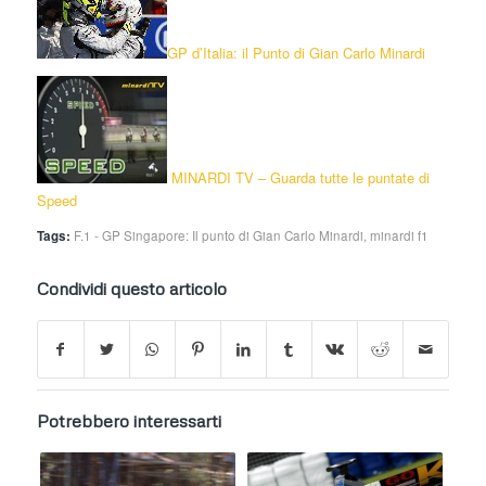
GP d’Italia: il Punto di Gian Carlo Minardi
MINARDI TV – Guarda tutte le puntate di
Speed
Tags:
F.1 - GP Singapore: Il punto di Gian Carlo Minardi
,
minardi f1
Condividi questo articolo
Potrebbero interessarti