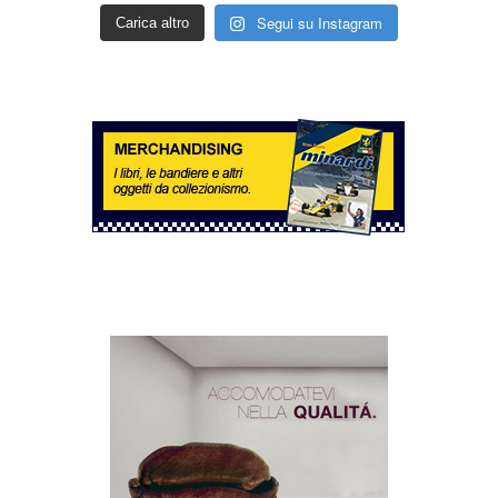
Segui su Instagram
Carica altro