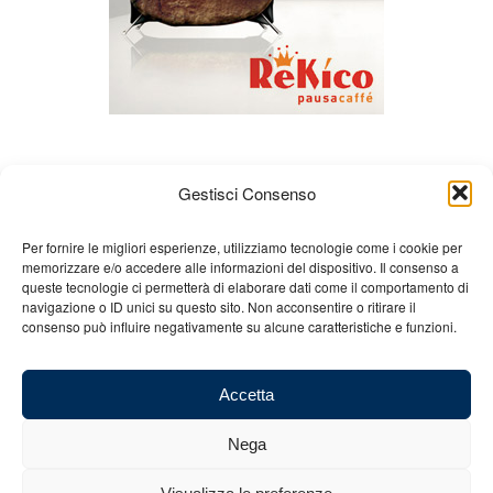
Gestisci Consenso
Per fornire le migliori esperienze, utilizziamo tecnologie come i cookie per
memorizzare e/o accedere alle informazioni del dispositivo. Il consenso a
queste tecnologie ci permetterà di elaborare dati come il comportamento di
Chi siamo
Gian Carlo Minardi
Gear
navigazione o ID unici su questo sito. Non acconsentire o ritirare il
consenso può influire negativamente su alcune caratteristiche e funzioni.
Merchandising
Partners
Contatti
Accetta
Nega
© 2025 Copyright - Minardi.it - Powered by
Internet ONE
- C.F. e P.IVA: