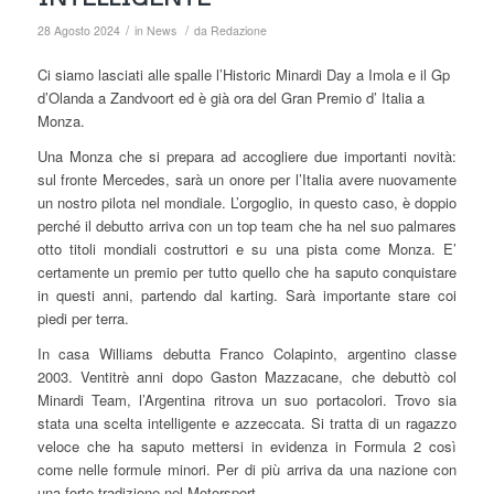
/
/
28 Agosto 2024
in
News
da
Redazione
Ci siamo lasciati alle spalle l’Historic Minardi Day a Imola e il Gp
d’Olanda a Zandvoort ed è già ora del Gran Premio d’ Italia a
Monza.
Una Monza che si prepara ad accogliere due importanti novità:
sul fronte Mercedes, sarà un onore per l’Italia avere nuovamente
un nostro pilota nel mondiale. L’orgoglio, in questo caso, è doppio
perché il debutto arriva con un top team che ha nel suo palmares
otto titoli mondiali costruttori e su una pista come Monza. E’
certamente un premio per tutto quello che ha saputo conquistare
in questi anni, partendo dal karting. Sarà importante stare coi
piedi per terra.
In casa Williams debutta Franco Colapinto, argentino classe
2003. Ventitrè anni dopo Gaston Mazzacane, che debuttò col
Minardi Team, l’Argentina ritrova un suo portacolori. Trovo sia
stata una scelta intelligente e azzeccata. Si tratta di un ragazzo
veloce che ha saputo mettersi in evidenza in Formula 2 così
come nelle formule minori. Per di più arriva da una nazione con
una forte tradizione nel Motorsport.