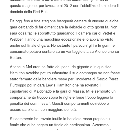
questa stagione, per lavorare al 2012 con l’obiettivo di chiudere il
dominio della Red Bull.
Da oggi fino a fine stagione bisognerà cercare di vincere qualche
gara cercando di far dimenticare la debacle di otto giorni fa. Non
sarà cosa facile soprattutto guardando il camera car di Vettel e
Webber. Hanno una macchina eccezionale e lo abbiamo visto
anche sul finale di gara. Nonostante i parecchi giri e le gomme
consumate poteva contare su un vantaggio sia su Alonso che su
Button.
Anche la McLaren ha fatto dei passi da gigante e in qualifica
Hamilton avrebbe potuto infastidire il suo compagno se non fosse
stato fermato dalle bandiere rosse per l’incidente di Sergio Perez.
Purtroppo poi in gara Lewis Hamilton che ha rovinato il
capolavoro di Maldonado e la gara di Massa. Mi è sembrato un
comportamento troppo sopra le righe e forse troppo leggera la
penalità dei commissari. Questi comportamenti dovrebbero
essere sanzionati con maggiore serietà.
Sinceramente ho trovato inutile la bandiera rossa proprio sul
finale che ci ha negato un finale da cardiopalma. Avremmo