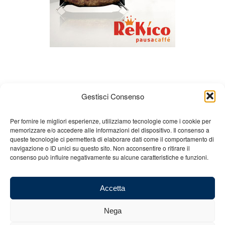
Gestisci Consenso
Per fornire le migliori esperienze, utilizziamo tecnologie come i cookie per
memorizzare e/o accedere alle informazioni del dispositivo. Il consenso a
Chi siamo
Gian Carlo Minardi
Gear
queste tecnologie ci permetterà di elaborare dati come il comportamento di
navigazione o ID unici su questo sito. Non acconsentire o ritirare il
Merchandising
Partners
Contatti
consenso può influire negativamente su alcune caratteristiche e funzioni.
Accetta
Nega
© 2025 Copyright - Minardi.it - Powered by
Internet ONE
- C.F. e P.IVA:
03101011207 - REA: BO 491926 (sede legale) - REA: RA 199431 (sede