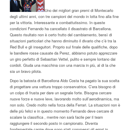
Uno dei migliori gran premi di Montecarlo
degli ultimi anni, con tre campioni del mondo in lotta fino alla fine
per la vittoria. Interessante e combattutissimo. In queste
condizioni Fernando ha cancellato il disastrato di Barcellona.
Questo risultato non è certo frutto del cambiamento, bensì di
situazioni particolari che hanno diminuito il divario che c’è tra la
Red Bull e gli inseguitori.
Proprio sul finale delle qualifiche, dopo
le bandiere rosse causate da Perez, abbiamo potuto apprezzare
un giro perfetto di Sebastian Vettel, pulito e sempre lontano dai
cordoli. Giuda una macchina con una marcia in più, al di la che
sia un bravo pilota.
Dopo la batosta di Barcellona Aldo Costa ha pagato la sua scelta
di progettare una vettura troppo conservatrice. C’era bisogno di
un colpo di frusta per dare un segnale forte. Bisogna cercare
nuove forze e nuove leve, lavorando molto sull’aerodinamica, ma
non solo. Credo molto nella forza della Ferrari. La situazioni non è
delle più felici e in questo momento Fernando deve cercare di
scalare la classifica , mentre non sarà facile per il team
raggiungere il secondo posto in campionato. Diventa
fondamentale capire dove sono stati commessi gli errori in