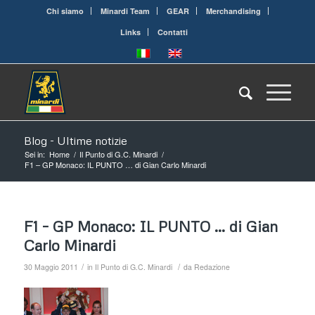
Chi siamo
Minardi Team
GEAR
Merchandising
Links
Contatti
Blog - Ultime notizie
Sei in:
Home
/
Il Punto di G.C. Minardi
/
F1 – GP Monaco: IL PUNTO … di Gian Carlo Minardi
F1 – GP Monaco: IL PUNTO … di Gian
Carlo Minardi
/
/
30 Maggio 2011
in
Il Punto di G.C. Minardi
da
Redazione