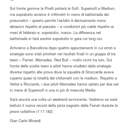
Sul fronte gomme la Pirelli porterà le Soft, Supersoft e Medium,
ma sopratutto avremo 4 millimetri in meno di battistrada dei
pneumatici – questo perchè l’asfalto è decisamente meno
abrasivo rispetto al passato – e condizioni più calde rispetto ai
mesi di febbraio e, sopratutto, marzo. La differenza nel
battistrada si farà sentire sopratutto in gara coi long run.
Arriviamo a Barcellona dopo quattro appuntamenti in cui errori e
strategie sono stati prioritari nei risultati finali in un gruppo di tre
team – Ferrari, Mercedes, Red Bull – molto vicini tra loro. Sul
fronte delle scelte team e piloti hanno studiato delle strategie
diverse rispetto alle prove dove la squadra di Stoccarda aveva
coperto quasi la totalità dei chilometri con le medium. Rispetto a
Vettel e Ricciardo, i due piloti Mercedes hanno optato per due set
in meno di Supersoft e una in più di mescola Media.
Sarà ancora una volta un weekend avvincente. Vedremo se sarà
battuto il nuovo record della pista segnato dalla Ferrari durante le
prove collettive (1’17.182)
Gian Carlo Minardi