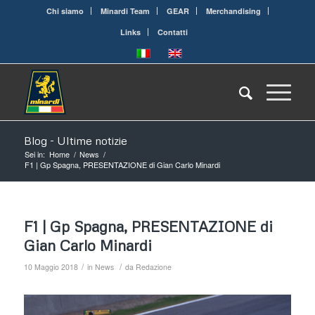
Chi siamo
Minardi Team
GEAR
Merchandising
Links
Contatti
Blog - Ultime notizie
Sei in:
Home
/
News
/
F1 | Gp Spagna, PRESENTAZIONE di Gian Carlo Minardi
F1 | Gp Spagna, PRESENTAZIONE di
Gian Carlo Minardi
/
/
10 Maggio 2018
in
News
da
Redazione