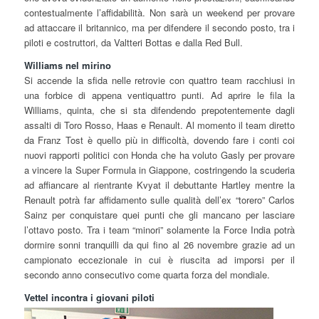
contestualmente l’affidabilità. Non sarà un weekend per provare
ad attaccare il britannico, ma per difendere il secondo posto, tra i
piloti e costruttori, da Valtteri Bottas e dalla Red Bull.
Williams nel mirino
Si accende la sfida nelle retrovie con quattro team racchiusi in
una forbice di appena ventiquattro punti. Ad aprire le fila la
Williams, quinta, che si sta difendendo prepotentemente dagli
assalti di Toro Rosso, Haas e Renault. Al momento il team diretto
da Franz Tost è quello più in difficoltà, dovendo fare i conti coi
nuovi rapporti politici con Honda che ha voluto Gasly per provare
a vincere la Super Formula in Giappone, costringendo la scuderia
ad affiancare al rientrante Kvyat il debuttante Hartley mentre la
Renault potrà far affidamento sulle qualità dell’ex “torero” Carlos
Sainz per conquistare quei punti che gli mancano per lasciare
l’ottavo posto. Tra i team “minori” solamente la Force India potrà
dormire sonni tranquilli da qui fino al 26 novembre grazie ad un
campionato eccezionale in cui è riuscita ad imporsi per il
secondo anno consecutivo come quarta forza del mondiale.
Vettel incontra i giovani piloti