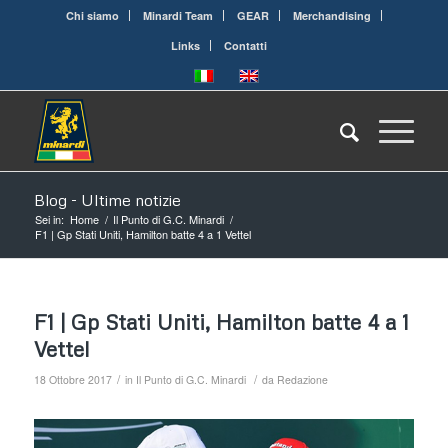
Chi siamo
Minardi Team
GEAR
Merchandising
Links
Contatti
Blog - Ultime notizie
Sei in:
Home
/
Il Punto di G.C. Minardi
/
F1 | Gp Stati Uniti, Hamilton batte 4 a 1 Vettel
F1 | Gp Stati Uniti, Hamilton batte 4 a 1
Vettel
/
/
18 Ottobre 2017
in
Il Punto di G.C. Minardi
da
Redazione