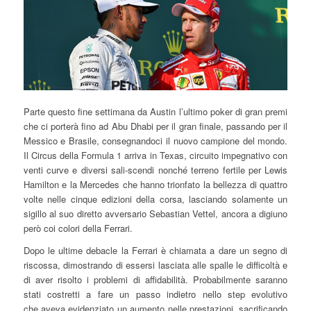
Parte questo fine settimana da Austin l’ultimo poker di gran premi
che ci porterà fino ad Abu Dhabi per il gran finale, passando per il
Messico e Brasile, consegnandoci il nuovo campione del mondo.
Il Circus della Formula 1 arriva in Texas, circuito impegnativo con
venti curve e diversi sali-scendi nonché terreno fertile per Lewis
Hamilton e la Mercedes che hanno trionfato la bellezza di quattro
volte nelle cinque edizioni della corsa, lasciando solamente un
sigillo al suo diretto avversario Sebastian Vettel, ancora a digiuno
però coi colori della Ferrari.
Dopo le ultime debacle la Ferrari è chiamata a dare un segno di
riscossa, dimostrando di essersi lasciata alle spalle le difficoltà e
di aver risolto i problemi di affidabilità. Probabilmente saranno
stati costretti a fare un passo indietro nello step evolutivo
che aveva evidenziato un aumento nelle prestazioni, sacrificando