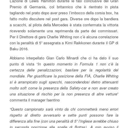
L’azione di Lewis Hamilton durante le fasi conclusive del Gran
Premio di Germania, col britannico che è rientrato in pista
tagliando nel prato dopo aver preso l’imbocco della corsia box, ha
fatto molto discutere nel post gara. Diverse ore dopo la bandiera
a scacchi, al pilota della Mercedes è stata confermata la vittoria
ricevendo solamente una reprimenda da parte dei commissari.
Per il Direttore di gara Charlie Whiting non c’è alcuna correlazione
con la penalità di 5” assegnata a Kimi Raikkonen durante il GP di
Baku 2016.
Abbiamo interpellato Gian Carlo Minardi che ci ha dato il suo
punto di vista “
In questo momento in Formula 1 non c’è la
certezza delle penalizzazioni, basilare per la regolarità del
mondiale. Per giustificare la posizione della FIA, Charlie Whiting
si è arrampicato sugli specchi, nascondendosi dietro attenuanti
molto soft come la presenza della Safety-car e non aver creato
una situazione di rischio per la non presenza di altre vetture
”
commenta il manager faentino
“Questo campionato sarà vinto da chi commetterà meno errori
rispetto al diretto avversario e sette punti possono fare la
differenza alla fine (con una penalità di 5” l’inglese avrebbe chiuso
in seconda posizione alle spalle di Bottas). A mio avviso il