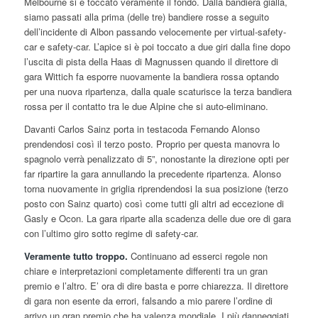
Melbourne si è toccato veramente il fondo. Dalla bandiera gialla,
siamo passati alla prima (delle tre) bandiere rosse a seguito
dell’incidente di Albon passando velocemente per virtual-safety-
car e safety-car. L’apice si è poi toccato a due giri dalla fine dopo
l’uscita di pista della Haas di Magnussen quando il direttore di
gara Wittich fa esporre nuovamente la bandiera rossa optando
per una nuova ripartenza, dalla quale scaturisce la terza bandiera
rossa per il contatto tra le due Alpine che si auto-eliminano.
Davanti Carlos Sainz porta in testacoda Fernando Alonso
prendendosi così il terzo posto. Proprio per questa manovra lo
spagnolo verrà penalizzato di 5”, nonostante la direzione opti per
far ripartire la gara annullando la precedente ripartenza. Alonso
torna nuovamente in griglia riprendendosi la sua posizione (terzo
posto con Sainz quarto) così come tutti gli altri ad eccezione di
Gasly e Ocon. La gara riparte alla scadenza delle due ore di gara
con l’ultimo giro sotto regime di safety-car.
Veramente tutto troppo.
Continuano ad esserci regole non
chiare e interpretazioni completamente differenti tra un gran
premio e l’altro. E’ ora di dire basta e porre chiarezza. Il direttore
di gara non esente da errori, falsando a mio parere l’ordine di
arrivo un gran premio che ha valenza mondiale. I più danneggiati,