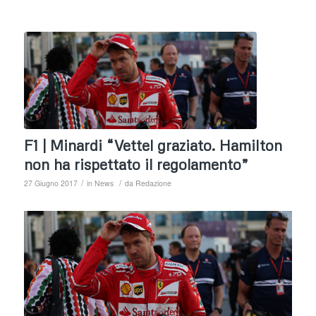
F1 | Minardi “Vettel graziato. Hamilton
non ha rispettato il regolamento”
/
/
27 Giugno 2017
in
News
da
Redazione