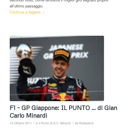
all’ultimo passaggio.
Continua a leggere
F1 – GP Giappone: IL PUNTO … di Gian
Carlo Minardi
/
/
10 Ottobre 2011
in
Il Punto di G.C. Minardi
da
Redazione