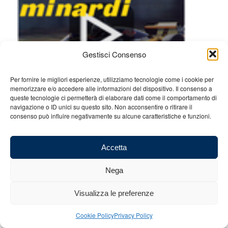
Gestisci Consenso
Per fornire le migliori esperienze, utilizziamo tecnologie come i cookie per
F1 – GP Canada: Il commento dei
memorizzare e/o accedere alle informazioni del dispositivo. Il consenso a
protagonisti
queste tecnologie ci permetterà di elaborare dati come il comportamento di
navigazione o ID unici su questo sito. Non acconsentire o ritirare il
/
/
13 Giugno 2010
in
News
da
Redazione
consenso può influire negativamente su alcune caratteristiche e funzioni.
Accetta
Dopo aver interrotto il monopolio della Red
Nega
Bull nelle qualifiche, Lewis Hamilton e la McLaren conquistano il
gran premio del Canada, firmando anche la seconda doppietta
Visualizza le preferenze
consecutiva stagionale grazie al secondo posto di Jenson
Button.
Cookie Policy
Privacy Policy
Continua a leggere