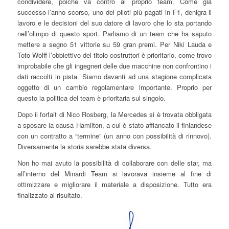
condividere, poiché va contro al proprio team. Come già
successo l’anno scorso, uno dei piloti più pagati in F1, denigra il
lavoro e le decisioni del suo datore di lavoro che lo sta portando
nell’olimpo di questo sport. Parliamo di un team che ha saputo
mettere a segno 51 vittorie su 59 gran premi. Per Niki Lauda e
Toto Wolff l’obbiettivo del titolo costruttori è prioritario, come trovo
improbabile che gli ingegneri delle due macchine non confrontino i
dati raccolti in pista. Siamo davanti ad una stagione complicata
oggetto di un cambio regolamentare importante. Proprio per
questo la politica del team è prioritaria sul singolo.
Dopo il forfait di Nico Rosberg, la Mercedes si è trovata obbligata
a sposare la causa Hamilton, a cui è stato affiancato il finlandese
con un contratto a “termine” (un anno con possibilità di rinnovo).
Diversamente la storia sarebbe stata diversa.
Non ho mai avuto la possibilità di collaborare con delle star, ma
all’interno del Minardi Team si lavorava insieme al fine di
ottimizzare e migliorare il materiale a disposizione. Tutto era
finalizzato al risultato.