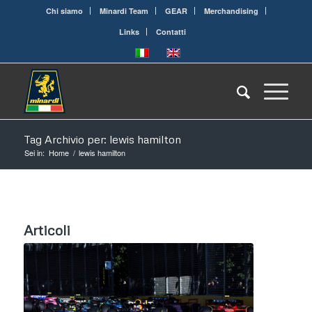
Chi siamo
Minardi Team
GEAR
Merchandising
Links
Contatti
Tag Archivio per: lewis hamilton
Sei in:
Home
/
lewis hamilton
Articoli