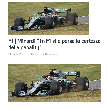
F1 | Minardi “In F1 si è persa la certezza
delle penality”
/
/
24 Luglio 2018
in
News
da
Redazione