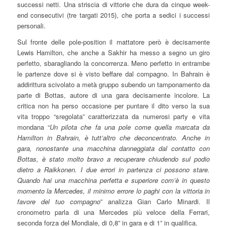
successi netti. Una striscia di vittorie che dura da cinque week-
end consecutivi (tre targati 2015), che porta a sedici i successi
personali.
Sul fronte delle pole-position il mattatore però è decisamente
Lewis Hamilton, che anche a Sakhir ha messo a segno un giro
perfetto, sbaragliando la concorrenza. Meno perfetto in entrambe
le partenze dove si è visto beffare dal compagno. In Bahrain è
addirittura scivolato a metà gruppo subendo un tamponamento da
parte di Bottas, autore di una gara decisamente incolore. La
critica non ha perso occasione per puntare il dito verso la sua
vita troppo “sregolata” caratterizzata da numerosi party e vita
mondana “
Un pilota che fa una pole come quella marcata da
Hamilton in Bahrain, è tutt’altro che deconcentrato. Anche in
gara, nonostante una macchina danneggiata dal contatto con
Bottas, è stato molto bravo a recuperare chiudendo sul podio
dietro a Raikkonen. I due errori in partenza ci possono stare.
Quando hai una macchina perfetta e superiore com’è in questo
momento la Mercedes, il minimo errore lo paghi con la vittoria in
favore del tuo compagno
” analizza Gian Carlo Minardi. Il
cronometro parla di una Mercedes più veloce della Ferrari,
seconda forza del Mondiale, di 0,8” in gara e di 1” in qualifica.