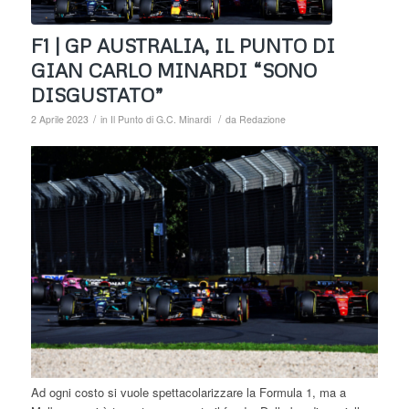
F1 | GP AUSTRALIA, IL PUNTO DI
GIAN CARLO MINARDI “SONO
DISGUSTATO”
/
/
2 Aprile 2023
in
Il Punto di G.C. Minardi
da
Redazione
Ad ogni costo si vuole spettacolarizzare la Formula 1, ma a