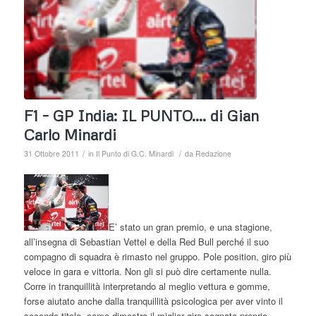
F1 – GP India: IL PUNTO…. di Gian
Carlo Minardi
/
/
31 Ottobre 2011
in
Il Punto di G.C. Minardi
da
Redazione
E’ stato un gran premio, e una stagione,
all’insegna di Sebastian Vettel e della Red Bull perché il suo
compagno di squadra è rimasto nel gruppo. Pole position, giro più
veloce in gara e vittoria. Non gli si può dire certamente nulla.
Corre in tranquillità interpretando al meglio vettura e gomme,
forse aiutato anche dalla tranquillità psicologica per aver vinto il
secondo titolo, come dimostra il miglior giro segnato proprio