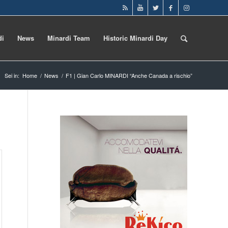
di
News
Minardi Team
Historic Minardi Day
Sei in:
Home
/
News
/
F1 | Gian Carlo MINARDI “Anche Canada a rischio”