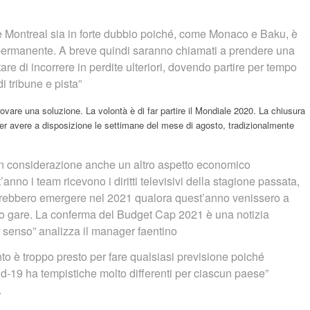
 Montreal sia in forte dubbio poiché, come Monaco e Baku, è
-permanente. A breve quindi saranno chiamati a prendere una
are di incorrere in perdite ulteriori, dovendo partire per tempo
di tribune e pista”
rovare una soluzione. La volontà è di far partire il Mondiale 2020. La chiusura
per avere a disposizione le settimane del mese di agosto, tradizionalmente
in considerazione anche un altro aspetto economico
anno i team ricevono i diritti televisivi della stagione passata,
trebbero emergere nel 2021 qualora quest’anno venissero a
to gare. La conferma del Budget Cap 2021 è una notizia
o senso” analizza il manager faentino
o è troppo presto per fare qualsiasi previsione poiché
-19 ha tempistiche molto differenti per ciascun paese”
.