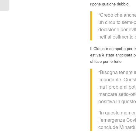
Historic Minardi Day
ripone qualche dubbio.
“Credo che anche
un circuito semi
decisione per evit
nell’allestimento 
Il Circus è compatto per t
estiva è stata anticipata 
chiuse per le ferie.
“Bisogna tenere 
importante. Quest’
ma i problemi po
mancare setto-ot
positiva in quest
“In questo moment
l’emergenza Covid
conclude Minardi