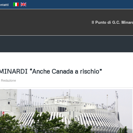
ntatti
Il Punto di G.C. Minar
o MINARDI “Anche Canada a rischio”
a
Redazione