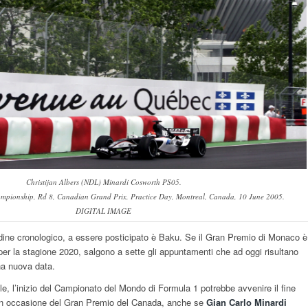
Christijan Albers (NDL) Minardi Cosworth PS05.
pionship, Rd 8, Canadian Grand Prix, Practice Day, Montreal, Canada, 10 June 2005.
DIGITAL IMAGE
rdine cronologico, a essere posticipato è Baku. Se il Gran Premio di Monaco è
per la stagione 2020, salgono a sette gli appuntamenti che ad oggi risultano
una nuova data.
le, l’inizio del Campionato del Mondo di Formula 1 potrebbe avvenire il fine
 in occasione del Gran Premio del Canada, anche se
Gian Carlo Minardi