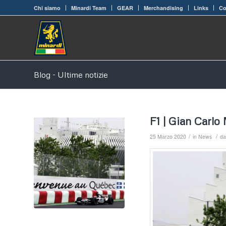
Chi siamo
Minardi Team
GEAR
Merchandising
Links
Co
Blog - Ultime notizie
F1 | Gian Carl
/
/
25 Marzo 2020
in
News
d