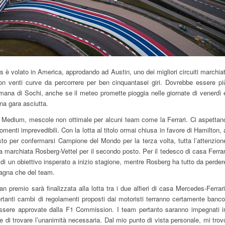
us è volato in America, approdando ad Austin, uno dei migliori circuiti marchiat
on venti curve da percorrere per ben cinquantasei giri. Dovrebbe essere pi
timana di Sochi, anche se il meteo promette pioggia nelle giornate di venerdì 
na gara asciutta.
t e Medium, mescole non ottimale per alcuni team come la Ferrari. Ci aspettan
menti imprevedibili. Con la lotta al titolo ormai chiusa in favore di Hamilton, 
o per confermarsi Campione del Mondo per la terza volta, tutta l’attenzion
da marchiata Rosberg-Vettel per il secondo posto. Per il tedesco di casa Ferrar
di un obiettivo insperato a inizio stagione, mentre Rosberg ha tutto da perder
pagna che del team.
an premio sarà finalizzata alla lotta tra i due alfieri di casa Mercedes-Ferrari
portanti cambi di regolamenti proposti dai motoristi terranno certamente banco
sere approvate dalla F1 Commission. I team pertanto saranno impegnati i
re di trovare l’unanimità necessaria. Dal mio punto di vista personale, mi trov