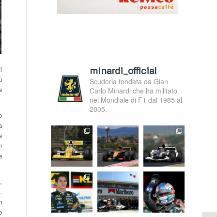
minardi_official
i
ù
Scuderia fondata da Gian
e
Carlo Minardi che ha militato
nel Mondiale di F1 dal 1985 al
2005.
o
a
e
i
e
,
.
n
o