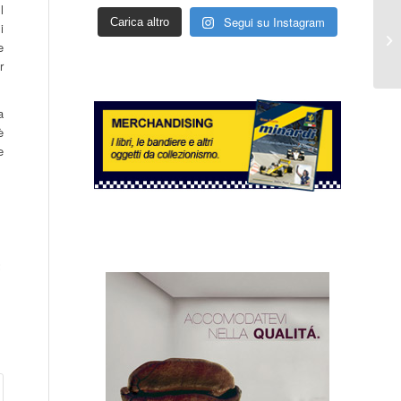
l
Segui su Instagram
Carica altro
i
e
r
a
è
e