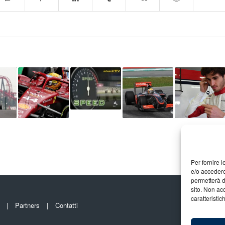
Per fornire 
e/o accedere
permetterà d
sito. Non ac
caratteristic
Partners
Contatti