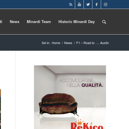
di
News
Minardi Team
Historic Minardi Day
Sei in:
Home
/
News
/
F1 – Road to …. Austin