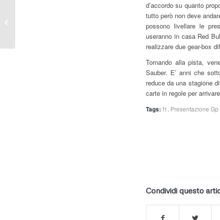
d’accordo su quanto propos
F1 – Ecclestone “Red
tutto però non deve andare 
Bull e Toro Rosso non
possono livellare le pre
lasceranno”
useranno in casa Red Bull
realizzare due gear-box dif
Tornando alla pista, vene
Sauber. E’ anni che sotto
reduce da una stagione dif
carte in regole per arrivar
Tags:
f1
,
Presentazione Gp 
Condividi questo arti