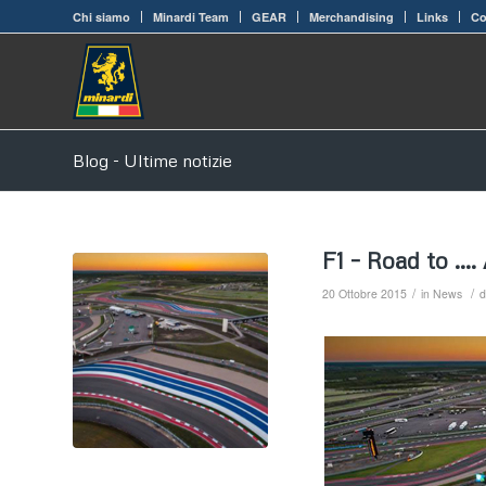
Chi siamo
Minardi Team
GEAR
Merchandising
Links
Co
Blog - Ultime notizie
F1 – Road to ….
/
/
20 Ottobre 2015
in
News