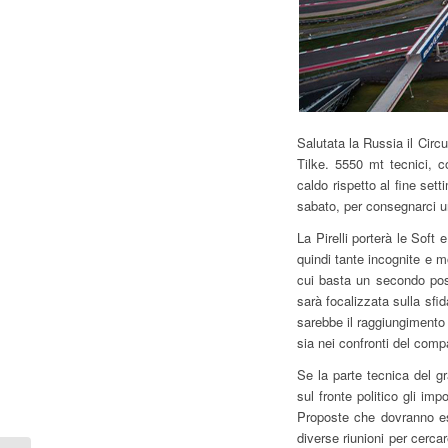
Salutata la Russia il Circ
Tilke. 5550 mt tecnici, c
caldo rispetto al fine set
sabato, per consegnarci u
La Pirelli porterà le Sof
quindi tante incognite e mo
cui basta un secondo post
sarà focalizzata sulla sfi
sarebbe il raggiungimento 
sia nei confronti del com
Se la parte tecnica del gr
sul fronte politico gli im
Proposte che dovranno es
diverse riunioni per cerca