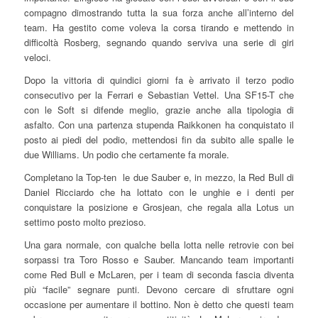
compagno dimostrando tutta la sua forza anche all’interno del
team. Ha gestito come voleva la corsa tirando e mettendo in
difficoltà Rosberg, segnando quando serviva una serie di giri
veloci.
Dopo la vittoria di quindici giorni fa è arrivato il terzo podio
consecutivo per la Ferrari e Sebastian Vettel. Una SF15-T che
con le Soft si difende meglio, grazie anche alla tipologia di
asfalto. Con una partenza stupenda Raikkonen ha conquistato il
posto ai piedi del podio, mettendosi fin da subito alle spalle le
due Williams. Un podio che certamente fa morale.
Completano la Top-ten le due Sauber e, in mezzo, la Red Bull di
Daniel Ricciardo che ha lottato con le unghie e i denti per
conquistare la posizione e Grosjean, che regala alla Lotus un
settimo posto molto prezioso.
Una gara normale, con qualche bella lotta nelle retrovie con bei
sorpassi tra Toro Rosso e Sauber. Mancando team importanti
come Red Bull e McLaren, per i team di seconda fascia diventa
più “facile” segnare punti. Devono cercare di sfruttare ogni
occasione per aumentare il bottino. Non è detto che questi team