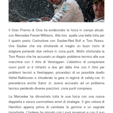
Il Gran Premio di Cina ha evidenziato le forze in campo attuali,
con Mercedes-Ferrari-Williams. Alle loro spalle una bella lotta per
il quarto posto Costruttore con Sauber-Red Bull e Toro Rosso.
Una Sauber che sta sfruttando al meglio un buon inizio di
stagione portando due vetture in zona punti. Molto sfortunata la
Toro Rosso che ha accusato un doppio problema tecnico alle sue
macchine con il ritiro di Verstappen. L’obiettivo di conquistare
nuovi punti si è infranto a due giri dalla fine con il ritiro per
problemi tecnici a Verstappen, privandoci di un possibile duello
Vettel-Raikkonen e chiudendo la gara in regime di safety-car. In
precedenza anche Sainz Jr. aveva accusato ad un problema
tecnico perdendo diverse posizioni, zona punti compresa.
La Mercedes ha dimostrato tutta la sua forza con una nuova
doppietta e senza commettere errori di strategia. Il giro veloce di
Hamilton appena prima di cambiare le gomme è un segnale
importante. L’inglese ha giocato con i suoi avversari e con il suo