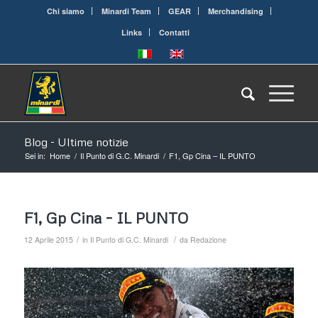
Chi siamo
Minardi Team
GEAR
Merchandising
Links
Contatti
Blog - Ultime notizie
Sei in:
Home
/
Il Punto di G.C. Minardi
/
F1, Gp Cina – IL PUNTO
F1, Gp Cina – IL PUNTO
/
/
12 Aprile 2015
in
Il Punto di G.C. Minardi
da
Redazione