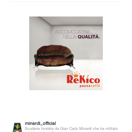
minardi_official
Scuderia fondata da Gian Carlo Minardi che ha militato