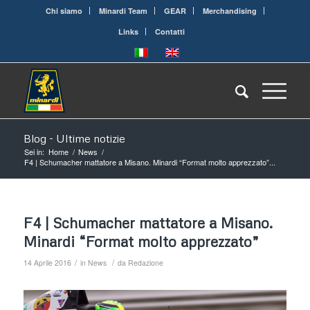
Chi siamo
Minardi Team
GEAR
Merchandising
Links
Contatti
Blog - Ultime notizie
Sei in:
Home
/
News
/
F4 | Schumacher mattatore a Misano. Minardi “Format molto apprezzato”...
F4 | Schumacher mattatore a Misano.
Minardi “Format molto apprezzato”
/
/
14 Aprile 2016
in
News
da
Redazione