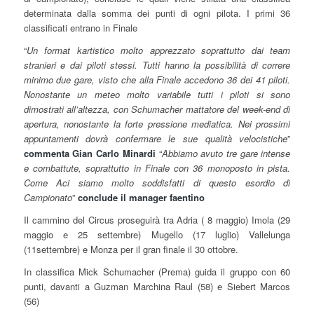
determinata dalla somma dei punti di ogni pilota. I primi 36
classificati entrano in Finale
“
Un format kartistico molto apprezzato soprattutto dai team
stranieri e dai piloti stessi. Tutti hanno la possibilità di correre
minimo due gare, visto che alla Finale accedono 36 dei 41 piloti.
Nonostante un meteo molto variabile tutti i piloti si sono
dimostrati all’altezza, con Schumacher mattatore del week-end di
apertura, nonostante la forte pressione mediatica. Nei prossimi
appuntamenti dovrà confermare le sue qualità velocistiche
”
commenta Gian Carlo Minardi
“
Abbiamo avuto tre gare intense
e combattute, soprattutto in Finale con 36 monoposto in pista.
Come Aci siamo molto soddisfatti di questo esordio di
Campionato
”
conclude il manager faentino
Il cammino del Circus proseguirà tra Adria ( 8 maggio) Imola (29
maggio e 25 settembre) Mugello (17 luglio) Vallelunga
(11settembre) e Monza per il gran finale il 30 ottobre.
In classifica Mick Schumacher (Prema) guida il gruppo con 60
punti, davanti a Guzman Marchina Raul (58) e Siebert Marcos
(56)