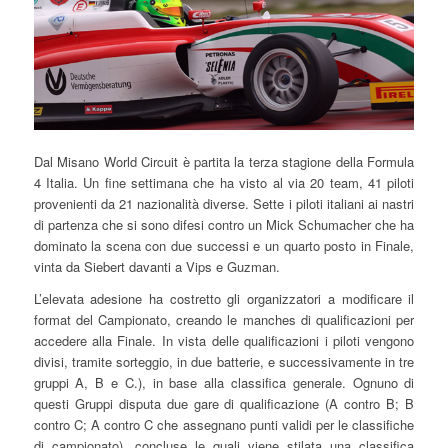
Dal Misano World Circuit è partita la terza stagione della Formula
4 Italia. Un fine settimana che ha visto al via 20 team, 41 piloti
provenienti da 21 nazionalità diverse. Sette i piloti italiani ai nastri
di partenza che si sono difesi contro un Mick Schumacher che ha
dominato la scena con due successi e un quarto posto in Finale,
vinta da Siebert davanti a Vips e Guzman.
L’elevata adesione ha costretto gli organizzatori a modificare il
format del Campionato, creando le manches di qualificazioni per
accedere alla Finale. In vista delle qualificazioni i piloti vengono
divisi, tramite sorteggio, in due batterie, e successivamente in tre
gruppi A, B e C.), in base alla classifica generale. Ognuno di
questi Gruppi disputa due gare di qualificazione (A contro B; B
contro C; A contro C che assegnano punti validi per le classifiche
di campionato), concluse le quali viene stilata una classifica