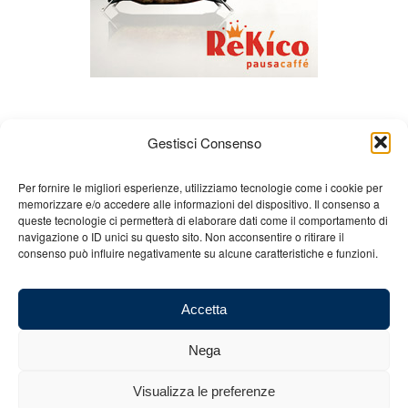
Gestisci Consenso
Per fornire le migliori esperienze, utilizziamo tecnologie come i cookie per
memorizzare e/o accedere alle informazioni del dispositivo. Il consenso a
queste tecnologie ci permetterà di elaborare dati come il comportamento di
Chi siamo
Gian Carlo Minardi
Gear
navigazione o ID unici su questo sito. Non acconsentire o ritirare il
consenso può influire negativamente su alcune caratteristiche e funzioni.
Merchandising
Partners
Contatti
Accetta
Nega
© 2025 Copyright - Minardi.it - Powered by
Internet ONE
- C.F. e P.IVA:
Visualizza le preferenze
03101011207 - REA: BO 491926 (sede legale) - REA: RA 199431 (sede