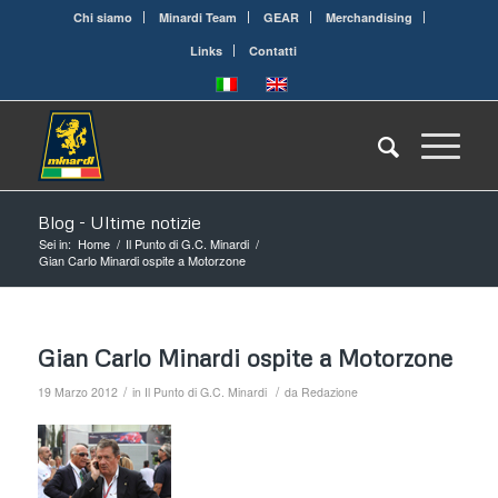
Chi siamo
Minardi Team
GEAR
Merchandising
Links
Contatti
Blog - Ultime notizie
Sei in:
Home
/
Il Punto di G.C. Minardi
/
Gian Carlo Minardi ospite a Motorzone
Gian Carlo Minardi ospite a Motorzone
/
/
19 Marzo 2012
in
Il Punto di G.C. Minardi
da
Redazione