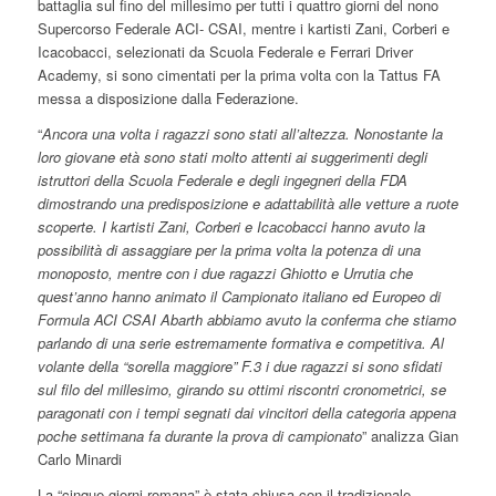
battaglia sul fino del millesimo per tutti i quattro giorni del nono
Supercorso Federale ACI- CSAI, mentre i kartisti Zani, Corberi e
Icacobacci, selezionati da Scuola Federale e Ferrari Driver
Academy, si sono cimentati per la prima volta con la Tattus FA
messa a disposizione dalla Federazione.
“
Ancora una volta i ragazzi sono stati all’altezza. Nonostante la
loro giovane età sono stati molto attenti ai suggerimenti degli
istruttori della Scuola Federale e degli ingegneri della FDA
dimostrando una predisposizione e adattabilità alle vetture a ruote
scoperte. I kartisti Zani, Corberi e Icacobacci hanno avuto la
possibilità di assaggiare per la prima volta la potenza di una
monoposto, mentre con i due ragazzi Ghiotto e Urrutia che
quest’anno hanno animato il Campionato italiano ed Europeo di
Formula ACI CSAI Abarth abbiamo avuto la conferma che stiamo
parlando di una serie estremamente formativa e competitiva. Al
volante della “sorella maggiore” F.3 i due ragazzi si sono sfidati
sul filo del millesimo, girando su ottimi riscontri cronometrici, se
paragonati con i tempi segnati dai vincitori della categoria appena
poche settimana fa durante la prova di campionato
” analizza Gian
Carlo Minardi
La “cinque giorni romana” è stata chiusa con il tradizionale