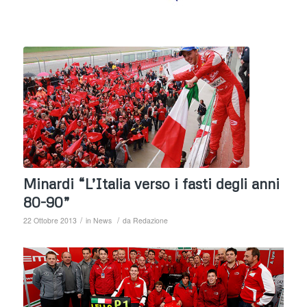
Minardi “L’Italia verso i fasti degli anni
80-90”
/
/
22 Ottobre 2013
in
News
da
Redazione