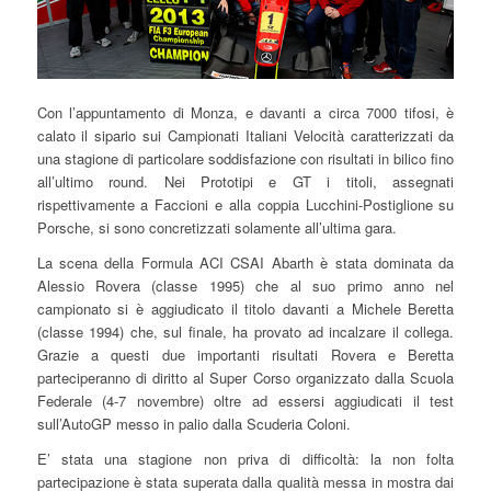
Con l’appuntamento di Monza, e davanti a circa 7000 tifosi, è
calato il sipario sui Campionati Italiani Velocità caratterizzati da
una stagione di particolare soddisfazione con risultati in bilico fino
all’ultimo round. Nei Prototipi e GT i titoli, assegnati
rispettivamente a Faccioni e alla coppia Lucchini-Postiglione su
Porsche, si sono concretizzati solamente all’ultima gara.
La scena della Formula ACI CSAI Abarth è stata dominata da
Alessio Rovera (classe 1995) che al suo primo anno nel
campionato si è aggiudicato il titolo davanti a Michele Beretta
(classe 1994) che, sul finale, ha provato ad incalzare il collega.
Grazie a questi due importanti risultati Rovera e Beretta
parteciperanno di diritto al Super Corso organizzato dalla Scuola
Federale (4-7 novembre) oltre ad essersi aggiudicati il test
sull’AutoGP messo in palio dalla Scuderia Coloni.
E’ stata una stagione non priva di difficoltà: la non folta
partecipazione è stata superata dalla qualità messa in mostra dai