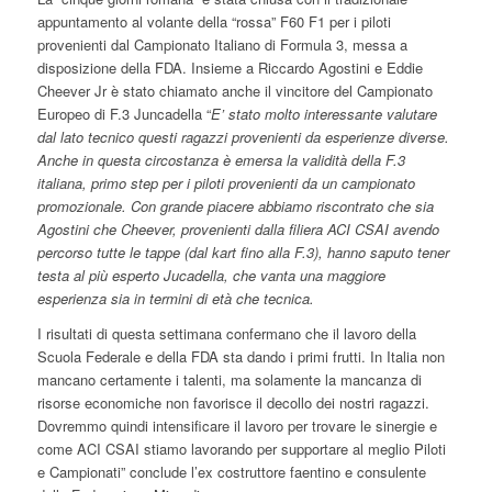
appuntamento al volante della “rossa” F60 F1 per i piloti
provenienti dal Campionato Italiano di Formula 3, messa a
disposizione della FDA. Insieme a Riccardo Agostini e Eddie
Cheever Jr è stato chiamato anche il vincitore del Campionato
Europeo di F.3 Juncadella “
E’ stato molto interessante valutare
dal lato tecnico questi ragazzi provenienti da esperienze diverse.
Anche in questa circostanza è emersa la validità della F.3
italiana, primo step per i piloti provenienti da un campionato
promozionale. Con grande piacere abbiamo riscontrato che sia
Agostini che Cheever, provenienti dalla filiera ACI CSAI avendo
percorso tutte le tappe (dal kart fino alla F.3), hanno saputo tener
testa al più esperto Jucadella, che vanta una maggiore
esperienza sia in termini di età che tecnica.
I risultati di questa settimana confermano che il lavoro della
Scuola Federale e della FDA sta dando i primi frutti. In Italia non
mancano certamente i talenti, ma solamente la mancanza di
risorse economiche non favorisce il decollo dei nostri ragazzi.
Dovremmo quindi intensificare il lavoro per trovare le sinergie e
come ACI CSAI stiamo lavorando per supportare al meglio Piloti
e Campionati” conclude l’ex costruttore faentino e consulente