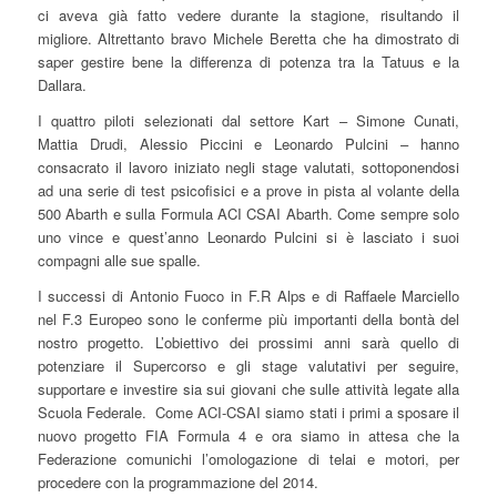
ci aveva già fatto vedere durante la stagione, risultando il
migliore. Altrettanto bravo Michele Beretta che ha dimostrato di
saper gestire bene la differenza di potenza tra la Tatuus e la
Dallara.
I quattro piloti selezionati dal settore Kart – Simone Cunati,
Mattia Drudi, Alessio Piccini e Leonardo Pulcini – hanno
consacrato il lavoro iniziato negli stage valutati, sottoponendosi
ad una serie di test psicofisici e a prove in pista al volante della
500 Abarth e sulla Formula ACI CSAI Abarth. Come sempre solo
uno vince e quest’anno Leonardo Pulcini si è lasciato i suoi
compagni alle sue spalle.
I successi di Antonio Fuoco in F.R Alps e di Raffaele Marciello
nel F.3 Europeo sono le conferme più importanti della bontà del
nostro progetto. L’obiettivo dei prossimi anni sarà quello di
potenziare il Supercorso e gli stage valutativi per seguire,
supportare e investire sia sui giovani che sulle attività legate alla
Scuola Federale. Come ACI-CSAI siamo stati i primi a sposare il
nuovo progetto FIA Formula 4 e ora siamo in attesa che la
Federazione comunichi l’omologazione di telai e motori, per
procedere con la programmazione del 2014.