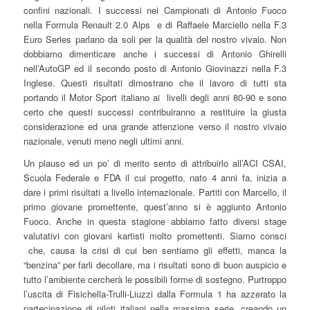
confini nazionali. I successi nei Campionati di Antonio Fuoco
nella Formula Renault 2.0 Alps e di Raffaele Marciello nella F.3
Euro Series parlano da soli per la qualità del nostro vivaio. Non
dobbiamo dimenticare anche i successi di Antonio Ghirelli
nell’AutoGP ed il secondo posto di Antonio Giovinazzi nella F.3
Inglese. Questi risultati dimostrano che il lavoro di tutti sta
portando il Motor Sport italiano ai livelli degli anni 80-90 e sono
certo che questi successi contribuiranno a restituire la giusta
considerazione ed una grande attenzione verso il nostro vivaio
nazionale, venuti meno negli ultimi anni.
Un plauso ed un po’ di merito sento di attribuirlo all’ACI CSAI,
Scuola Federale e FDA il cui progetto, nato 4 anni fa, inizia a
dare i primi risultati a livello internazionale. Partiti con Marcello, il
primo giovane promettente, quest’anno si è aggiunto Antonio
Fuoco. Anche in questa stagione abbiamo fatto diversi stage
valutativi con giovani kartisti molto promettenti. Siamo consci
che, causa la crisi di cui ben sentiamo gli effetti, manca la
“benzina” per farli decollare, ma i risultati sono di buon auspicio e
tutto l’ambiente cercherà le possibili forme di sostegno. Purtroppo
l’uscita di Fisichella-Trulli-Liuzzi dalla Formula 1 ha azzerato la
partecipazione di piloti italiani nella massima serie, creando un