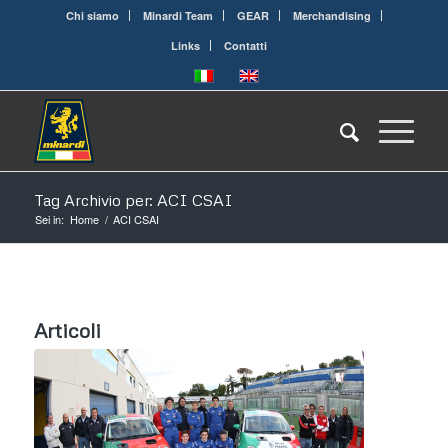
Chi siamo
Minardi Team
GEAR
Merchandising
Links
Contatti
Tag Archivio per: ACI CSAI
Sei in:
Home
/
ACI CSAI
Articoli