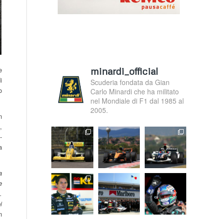
minardi_official
e
i
Scuderia fondata da Gian
o
Carlo Minardi che ha militato
nel Mondiale di F1 dal 1985 al
2005.
n
,
-
a
a
e
.
i
n