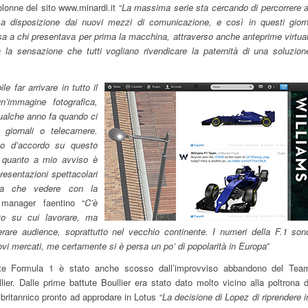
olonne del sito www.minardi.it “
La massima serie sta cercando di percorrere a
a disposizione dai nuovi mezzi di comunicazione, e così in questi giorn
a a chi presentava per prima la macchina, attraverso anche anteprime virtual
 la sensazione che tutti vogliano rivendicare la paternità di una soluzion
e far arrivare in tutto il
’immagine fotografica,
ualche anno fa quando ci
giornali o telecamere.
o d’accordo su questo
n quanto a mio avviso è
presentazioni spettacolari
a che vedere con la
 manager faentino “
C’è
to su cui lavorare, ma
rare audience, soprattutto nel vecchio continente. I numeri della F.1 son
nuovi mercati, me certamente si è persa un po’ di popolarità in Europa
”
ente Formula 1 è stato anche scosso dall’improvviso abbandono del Tea
lier. Dalle prime battute Boullier era stato dato molto vicino alla poltrona d
britannico pronto ad approdare in Lotus “
La decisione di Lopez di riprendere i