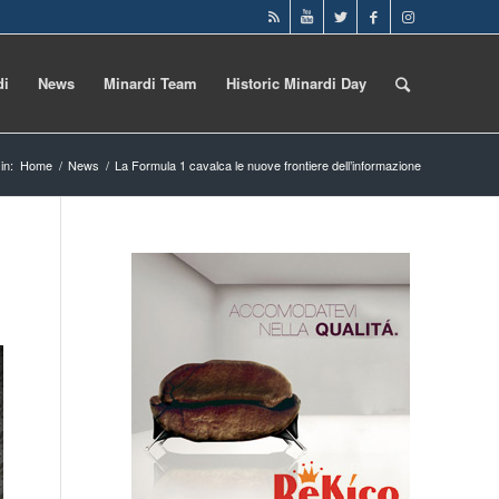
di
News
Minardi Team
Historic Minardi Day
in:
Home
/
News
/
La Formula 1 cavalca le nuove frontiere dell’informazione