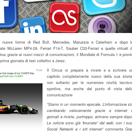
e nuove forme di Red Bull, Mercedes, Marussia e Caterham e dopo l
mate McLaren MP4-29, Ferrari F14-T, Sauber C33-Ferrari e quelle virtuali d
otus grazie ai nuovi mezzi di comunicazioni, il Mondiale di Formula 1 è pront
prima giornata di test collettivi a Jerez.
Il Circus si prepara a vivere e a scrivere u
capitolo completamente nuovo della sua storia
non soltanto per le numerose novità tecnico
sportive, ma anche dal punto di vista dell
comunicazione
“
Siamo in un momento epocale. L’informazione st
cambiando velocemente grazie a internet 
giornali e riviste, purtroppo, arrivano sempre dopo
Le notizie sono già “bruciate” dal web, con i suo
Social Network e i siti internet
” commenta Gia