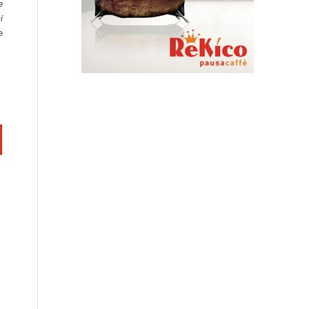
e
i
e