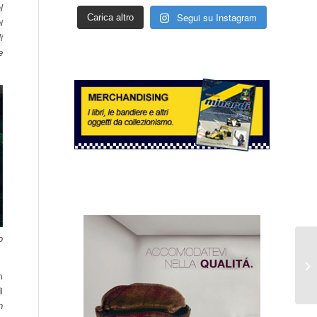
l
Segui su Instagram
Carica altro
i
i
e
o
m
i
n