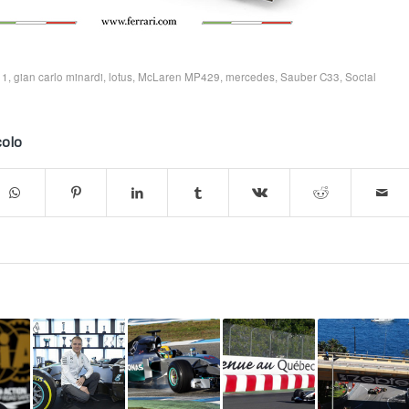
 1
,
gian carlo minardi
,
lotus
,
McLaren MP429
,
mercedes
,
Sauber C33
,
Social
colo