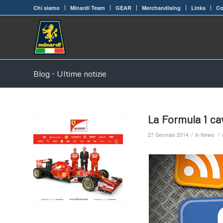
Chi siamo
Minardi Team
GEAR
Merchandising
Links
Co
Blog - Ultime notizie
La Formula 1 ca
/
/
27 Gennaio 2014
in
News