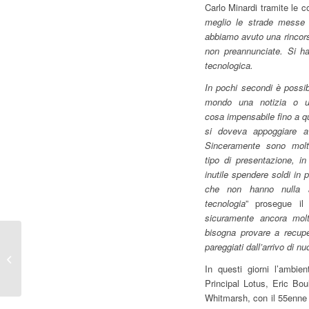
Carlo Minardi tramite le c
meglio le strade messe 
abbiamo avuto una rincors
non preannunciate. Si ha
tecnologica.
I
n pochi secondi è possibil
mondo una notizia o un
cosa impensabile fino a q
si doveva appoggiare a 
Sinceramente sono molt
tipo di presentazione, i
inutile spendere soldi in 
che non hanno nulla 
tecnologia
” prosegue il
sicuramente ancora mol
bisogna provare a recupe
Gian Carlo Minardi
pareggiati dall’arrivo di 
“Zanardi, un esempio
In questi giorni l’ambi
per tutti noi”
Principal Lotus, Eric Boul
Whitmarsh, con il 55enne 