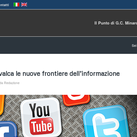
ntatti
Il Punto di G.C. Minar
Sei 
valca le nuove frontiere dell’informazione
da
Redazione