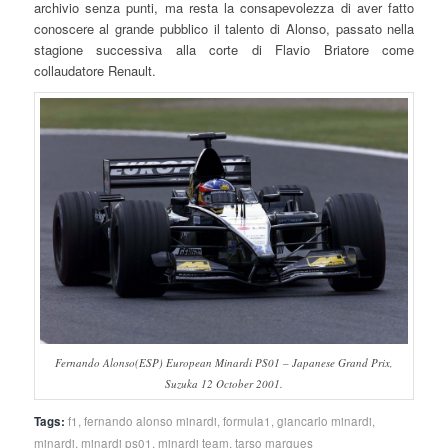
archivio senza punti, ma resta la consapevolezza di aver fatto
conoscere al grande pubblico il talento di Alonso, passato nella
stagione successiva alla corte di Flavio Briatore come
collaudatore Renault.
Fernando Alonso(ESP) European Minardi PS01 – Japanese Grand Prix,
Suzuka 12 October 2001.
Tags:
f1
,
fernando alonso minardi
,
formula1
,
giancarlo minardi
,
minardi
,
minardi ps01
,
minardi team
,
tarso marques