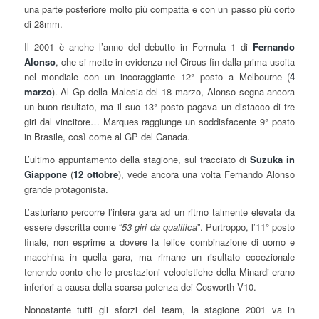
una parte posteriore molto più compatta e con un passo più corto
di 28mm.
Il 2001 è anche l’anno del debutto in Formula 1 di
Fernando
Alonso
, che si mette in evidenza nel Circus fin dalla prima uscita
nel mondiale con un incoraggiante 12° posto a Melbourne (
4
marzo
). Al Gp della Malesia del 18 marzo, Alonso segna ancora
un buon risultato, ma il suo 13° posto pagava un distacco di tre
giri dal vincitore… Marques raggiunge un soddisfacente 9° posto
in Brasile, così come al GP del Canada.
L’ultimo appuntamento della stagione, sul tracciato di
Suzuka in
Giappone
(
12 ottobre
), vede ancora una volta Fernando Alonso
grande protagonista.
L’asturiano percorre l’intera gara ad un ritmo talmente elevata da
essere descritta come “
53 giri da qualifica
”. Purtroppo, l’11° posto
finale, non esprime a dovere la felice combinazione di uomo e
macchina in quella gara, ma rimane un risultato eccezionale
tenendo conto che le prestazioni velocistiche della Minardi erano
inferiori a causa della scarsa potenza dei Cosworth V10.
Nonostante tutti gli sforzi del team, la stagione 2001 va in