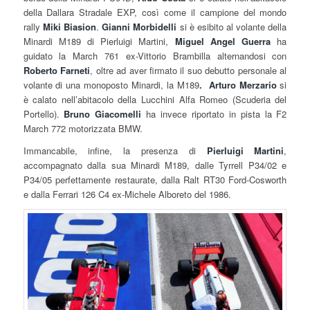
della Dallara Stradale EXP, così come il campione del mondo
rally
Miki Biasion
.
Gianni Morbidelli
si è esibito al volante della
Minardi M189 di Pierluigi Martini,
Miguel Angel Guerra
ha
guidato la March 761 ex-Vittorio Brambilla alternandosi con
Roberto Farneti
, oltre ad aver firmato il suo debutto personale al
volante di una monoposto Minardi, la M189
.
Arturo Merzario
si
è calato nell’abitacolo della Lucchini Alfa Romeo (Scuderia del
Portello).
Bruno Giacomelli
ha invece riportato in pista la F2
March 772 motorizzata BMW.
Immancabile, infine, la presenza di
Pierluigi Martini
,
accompagnato dalla sua Minardi M189, dalle Tyrrell P34/02 e
P34/05 perfettamente restaurate, dalla Ralt RT30 Ford-Cosworth
e dalla Ferrari 126 C4 ex-Michele Alboreto del 1986.