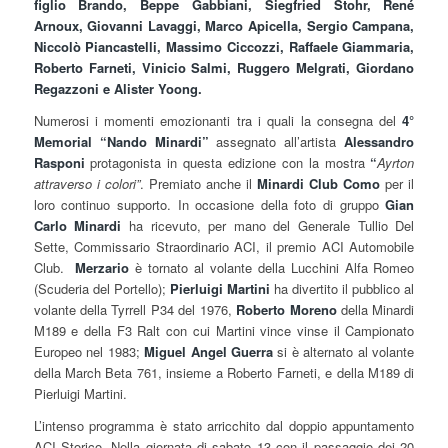
figlio Brando, Beppe Gabbiani, Siegfried Stohr, René
Arnoux, Giovanni Lavaggi, Marco Apicella, Sergio Campana,
Niccolò Piancastelli, Massimo Ciccozzi, Raffaele Giammaria,
Roberto Farneti, Vinicio Salmi, Ruggero Melgrati, Giordano
Regazzoni e Alister Yoong.
Numerosi i momenti emozionanti tra i quali la consegna del
4
°
Memorial “Nando Minardi”
assegnato all’artista
Alessandro
Rasponi
protagonista in questa edizione con la mostra
“
Ayrton
attraverso i colori”
. Premiato anche il
Minardi Club Como
per il
loro continuo supporto. In occasione della foto di gruppo
Gian
Carlo Minardi
ha ricevuto, per mano del Generale Tullio Del
Sette, Commissario Straordinario ACI, il premio ACI Automobile
Club.
Merzario
è tornato al volante della Lucchini Alfa Romeo
(Scuderia del Portello);
Pierluigi Martini
ha divertito il pubblico al
volante della Tyrrell P34 del 1976,
Roberto Moreno
della Minardi
M189 e della F3 Ralt con cui Martini vince vinse il Campionato
Europeo nel 1983;
Miguel Angel Guerra
si è alternato al volante
della March Beta 761, insieme a Roberto Farneti, e della M189 di
Pierluigi Martini.
L’intenso programma è stato arricchito dal doppio appuntamento
ACI Storico. Nella giornata di sabato 13 con il passaggio dei 20