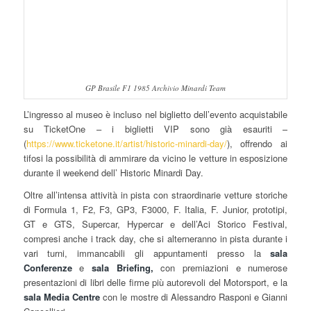
GP Brasile F1 1985 Archivio Minardi Team
L’ingresso al museo è incluso nel biglietto dell’evento acquistabile
su TicketOne – i biglietti VIP sono già esauriti –
(
https://www.ticketone.it/artist/historic-minardi-day/
), offrendo ai
tifosi la possibilità di ammirare da vicino le vetture in esposizione
durante il weekend dell’ Historic Minardi Day.
Oltre all’intensa attività in pista con straordinarie vetture storiche
di Formula 1, F2, F3, GP3, F3000, F. Italia, F. Junior, prototipi,
GT e GTS, Supercar, Hypercar e dell’Aci Storico Festival,
compresi anche i track day, che si alterneranno in pista durante i
vari turni, immancabili gli appuntamenti presso la
sala
Conferenze
e
sala Briefing,
con premiazioni e numerose
presentazioni di libri delle firme più autorevoli del Motorsport, e la
sala
Media Centre
con le mostre di Alessandro Rasponi e Gianni