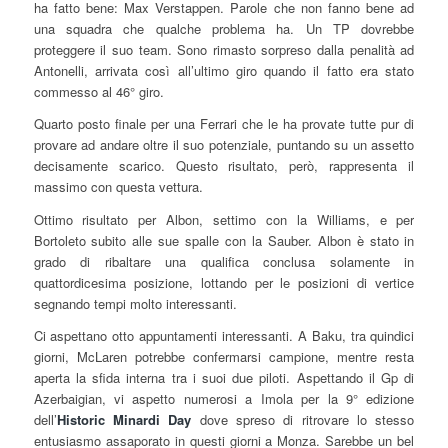
ha fatto bene: Max Verstappen. Parole che non fanno bene ad
una squadra che qualche problema ha. Un TP dovrebbe
proteggere il suo team. Sono rimasto sorpreso dalla penalità ad
Antonelli, arrivata così all’ultimo giro quando il fatto era stato
commesso al 46° giro.
Quarto posto finale per una Ferrari che le ha provate tutte pur di
provare ad andare oltre il suo potenziale, puntando su un assetto
decisamente scarico. Questo risultato, però, rappresenta il
massimo con questa vettura.
Ottimo risultato per Albon, settimo con la Williams, e per
Bortoleto subito alle sue spalle con la Sauber. Albon è stato in
grado di ribaltare una qualifica conclusa solamente in
quattordicesima posizione, lottando per le posizioni di vertice
segnando tempi molto interessanti.
Ci aspettano otto appuntamenti interessanti. A Baku, tra quindici
giorni, McLaren potrebbe confermarsi campione, mentre resta
aperta la sfida interna tra i suoi due piloti. Aspettando il Gp di
Azerbaigian, vi aspetto numerosi a Imola per la 9° edizione
dell’
Historic Minardi Day
dove spreso di ritrovare lo stesso
entusiasmo assaporato in questi giorni a Monza. Sarebbe un bel