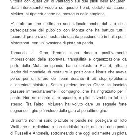
vittoria con quasi 20” di vantaggio sui due piloti della McLaren.
Sarà interessante vedere se questo trend, dettato da Laurent
Mekies, si ripeterà anche nel proseguo della stagione.
E’ stato un fine settimana sensazionale anche dal lato della
partecipazione del pubblico con Monza che ha battuto tutti i
record di presenza dimostrando quanta passione c’è in Italia per il
Motorsport, con un’invasione di pista stupenda.
Tornando al Gran Premio sono rimasto positivamente
impressionato dalla sportività, tranquillità e organizzazione da
parte della McLaren quando hanno chiesto a Piastri, attuale
leader del mondiale, di restituire la posizione a Norris che aveva
perso per un errore del team durante il pit stop (problema
all’anteriore sinistra). Senza perdere tempo Oscar ha lasciato
passare immediatamente il compagno, che ha ringraziato per il
gesto. Non so quante altre squadre, e piloti, avrebbero fatto lo
stesso. Tra l’altro, McLaren ha voluto dare un segnale forte
segnando il giro più veloce della gara al penultimo giro.
Di contro non mi sono piaciute le parole nel post-gara di Toto
Wolff che si è dichiarato non soddisfatto del quinto e nono posto
di Russell e Antonelli, sottolineando che oggi solamente un pilota