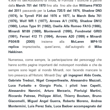
4.909 mt dell’Autodromo di Imola, le Formula 1 storiche a partire
dalla
March 701 del 1970
fino alla
fino alle due
Williams FW33
del 2011
passando per la
Lotus 72E/5 del 1974, Shadow DN3
(1974), le Tyrrell P34 del 1976 e 1977, la March Beta 761
(1976), Wolf WR 1 (1977), Arrows A/1 (1978), Shadow DN12
(1980), Lotus Type 91 (1982), Osella Alfa Romeo FA1G (1986),
Minardi M189 (1989), Monteverdi (1990), Fondmetal GR03
(1991), Ferrari 412 T1 (1994), Arrows A20 (1999) e Minardi
PS04/B (2005)
insieme alla
McLaren MP4-15
replica
impreziosita, quest’anno, dall’autografo di
Mika
Hakkinen
.
Numerosa, come sempre, la partecipazione dei personaggi che
hanno scritto pagine importanti del motorsport mondiale e che da
sempre sono legati al mondo Minardi, non facendo mancare la
loro presenza all’Historic Minardi Day:
gli ingegneri Aldo Costa,
Gabriele Tredozi, Nigel Cowperthwaite, Alessandro Mazzali,
Luca Furbatto e Giorgio Piola, i piloti Ivan Capelli,
Alessandro Nannini, Arturo Merzario, Pierluigi Martini,
Riccardo Patrese, Philippe Alliot, Thierry Boutsen, Bruno
Giacomelli, Miguel Angel Guerra, Roberto Moreno, Andrea
Montermini, Luis Perez Sala, Luca Badoer accompagnato dal