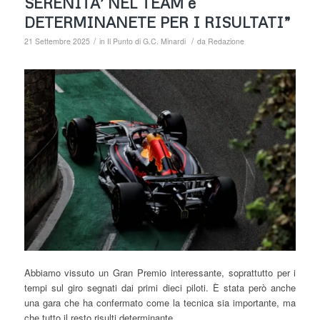
SERENITA’ NEL TEAM è
DETERMINANETE PER I RISULTATI”
/
/
21 Settembre 2025
in
Il Punto di G.C. Minardi
da
Redazione
Abbiamo vissuto un Gran Premio interessante, soprattutto per i
tempi sul giro segnati dai primi dieci piloti. È stata però anche
una gara che ha confermato come la tecnica sia importante, ma
che tutto il resto risulti determinante.