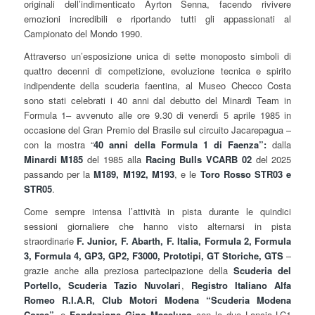
originali dell’indimenticato Ayrton Senna, facendo rivivere
emozioni incredibili e riportando tutti gli appassionati al
Campionato del Mondo 1990.
Attraverso un’esposizione unica di sette monoposto simboli di
quattro decenni di competizione, evoluzione tecnica e spirito
indipendente della scuderia faentina, al Museo Checco Costa
sono stati celebrati i 40 anni dal debutto del Minardi Team in
Formula 1– avvenuto alle ore 9.30 di venerdì 5 aprile 1985 in
occasione del Gran Premio del Brasile sul circuito Jacarepagua –
con la mostra “
40 anni della Formula 1 di Faenza”:
dalla
Minardi M185
del 1985 alla
Racing Bulls VCARB 02
del 2025
passando per la
M189, M192, M193
, e le
Toro Rosso STR03 e
STR05
.
Come sempre intensa l’attività in pista durante le quindici
sessioni giornaliere che hanno visto alternarsi in pista
straordinarie
F. Junior, F. Abarth, F. Italia, Formula 2, Formula
3, Formula 4, GP3, GP2, F3000, Prototipi, GT Storiche, GTS
–
grazie anche alla preziosa partecipazione della
Scuderia del
Portello, Scuderia Tazio Nuvolari
,
Registro Italiano Alfa
Romeo R.I.A.R,
Club Motori Modena “Scuderia Modena
Corse”,
e
Fondazione Gino Macaluso
con le due Lancia LC1