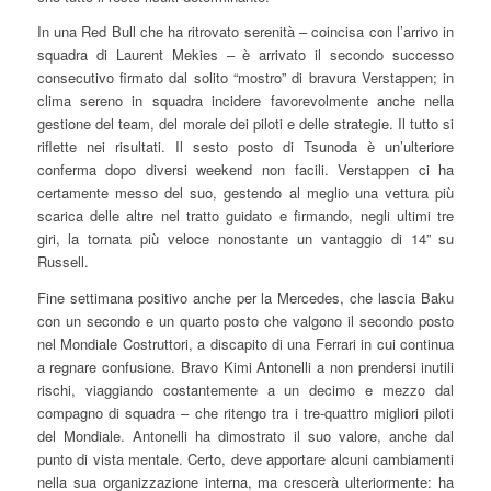
In una Red Bull che ha ritrovato serenità – coincisa con l’arrivo in
squadra di Laurent Mekies – è arrivato il secondo successo
consecutivo firmato dal solito “mostro” di bravura Verstappen; in
clima sereno in squadra incidere favorevolmente anche nella
gestione del team, del morale dei piloti e delle strategie. Il tutto si
riflette nei risultati. Il sesto posto di Tsunoda è un’ulteriore
conferma dopo diversi weekend non facili. Verstappen ci ha
certamente messo del suo, gestendo al meglio una vettura più
scarica delle altre nel tratto guidato e firmando, negli ultimi tre
giri, la tornata più veloce nonostante un vantaggio di 14” su
Russell.
Fine settimana positivo anche per la Mercedes, che lascia Baku
con un secondo e un quarto posto che valgono il secondo posto
nel Mondiale Costruttori, a discapito di una Ferrari in cui continua
a regnare confusione. Bravo Kimi Antonelli a non prendersi inutili
rischi, viaggiando costantemente a un decimo e mezzo dal
compagno di squadra – che ritengo tra i tre-quattro migliori piloti
del Mondiale. Antonelli ha dimostrato il suo valore, anche dal
punto di vista mentale. Certo, deve apportare alcuni cambiamenti
nella sua organizzazione interna, ma crescerà ulteriormente: ha