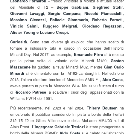
Leonardo Fornaroli
– fresco vincitore a Monza e attuale leader
del Mondiale di F2 –
Beppe Gabbiani, Siegfried Stohr,
Giovanni Lavaggi, Sergio Campana, Niccolò Piancastelli,
Massimo Ciccozzi, Raffaele Giammaria, Roberto Farneti,
Vinicio Salmi, Ruggero Melgrati, Giordano Regazzoni,
Alister Yoong e Luciano Crespi.
Curiosità.
Sono stati diversi gli ex-piloti che hanno scelto di
tornare a indossare tuta e casco in occasione dell’Historic
Minardi Day. Nel 2017, ad esempio,
Emanuele Pirro
si è messo
per la prima volta al volante della Minardi M189;
Gaston
Mazzacane
ha guidato la “sua” Minardi M02, mentre
Gian Carlo
Minardi
si è cimentato con la M192-Lamborghini. Nell’edizione
2018, l’allora direttore tecnico di Mercedes AMG F1,
Aldo Costa
,
aveva portato in pista la Mercedes W04. Nel 2020 è stato il turno
di
Riccardo Patrese
a scaldare i cuori degli appassionati con la
Williams FW14 del 1991.
Più recentemente, nel 2023 e nel 2024,
Thierry Boutsen
ha
emozionato il pubblico scendendo in pista a bordo della Ferrari
312 T5 #2 ex-Gilles Villeneuve e della McLaren MP4/03 n.1 di
Alain Prost.
L’ingegnere Gabriele Tredozi
è stato protagonista a
bordo della Minardi PS04B;
Aldo Costa
si è calato nell’abitacolo