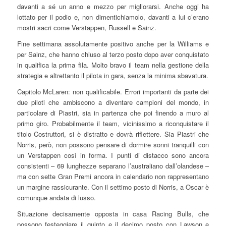
davanti a sé un anno e mezzo per migliorarsi. Anche oggi ha
lottato per il podio e, non dimentichiamolo, davanti a lui c’erano
mostri sacri come Verstappen, Russell e Sainz.
Fine settimana assolutamente positivo anche per la Williams e
per Sainz, che hanno chiuso al terzo posto dopo aver conquistato
in qualifica la prima fila. Molto bravo il team nella gestione della
strategia e altrettanto il pilota in gara, senza la minima sbavatura.
Capitolo McLaren: non qualificabile. Errori importanti da parte dei
due piloti che ambiscono a diventare campioni del mondo, in
particolare di Piastri, sia in partenza che poi finendo a muro al
primo giro. Probabilmente il team, vicinissimo a riconquistare il
titolo Costruttori, si è distratto e dovrà riflettere. Sia Piastri che
Norris, però, non possono pensare di dormire sonni tranquilli con
un Verstappen così in forma. I punti di distacco sono ancora
consistenti – 69 lunghezze separano l’australiano dall’olandese –
ma con sette Gran Premi ancora in calendario non rappresentano
un margine rassicurante. Con il settimo posto di Norris, a Oscar è
comunque andata di lusso.
Situazione decisamente opposta in casa Racing Bulls, che
possono festeggiare il quinto e il decimo posto con Lawson e