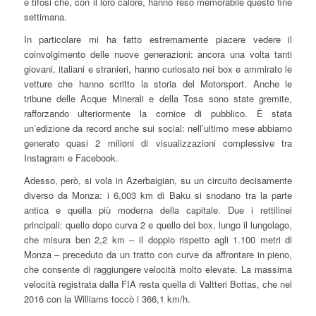
e tifosi che, con il loro calore, hanno reso memorabile questo fine
settimana.
In particolare mi ha fatto estremamente piacere vedere il
coinvolgimento delle nuove generazioni: ancora una volta tanti
giovani, italiani e stranieri, hanno curiosato nei box e ammirato le
vetture che hanno scritto la storia del Motorsport. Anche le
tribune delle Acque Minerali e della Tosa sono state gremite,
rafforzando ulteriormente la cornice di pubblico. È stata
un’edizione da record anche sui social: nell’ultimo mese abbiamo
generato quasi 2 milioni di visualizzazioni complessive tra
Instagram e Facebook.
Adesso, però, si vola in Azerbaigian, su un circuito decisamente
diverso da Monza: i 6,003 km di Baku si snodano tra la parte
antica e quella più moderna della capitale. Due i rettilinei
principali: quello dopo curva 2 e quello dei box, lungo il lungolago,
che misura ben 2,2 km – il doppio rispetto agli 1.100 metri di
Monza – preceduto da un tratto con curve da affrontare in pieno,
che consente di raggiungere velocità molto elevate. La massima
velocità registrata dalla FIA resta quella di Valtteri Bottas, che nel
2016 con la Williams toccò i 366,1 km/h.