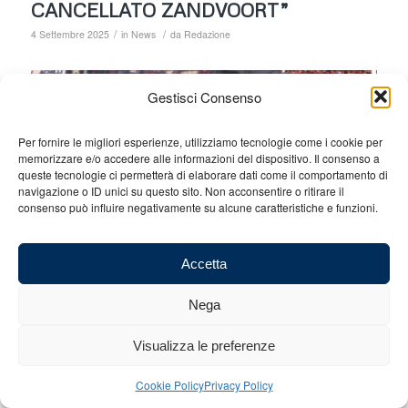
CANCELLATO ZANDVOORT”
/
/
4 Settembre 2025
in
News
da
Redazione
Gestisci Consenso
Per fornire le migliori esperienze, utilizziamo tecnologie come i cookie per
memorizzare e/o accedere alle informazioni del dispositivo. Il consenso a
queste tecnologie ci permetterà di elaborare dati come il comportamento di
navigazione o ID unici su questo sito. Non acconsentire o ritirare il
consenso può influire negativamente su alcune caratteristiche e funzioni.
Accetta
Nega
A una settimana dalla 9ª edizione dell’
Historic Minardi Day
, in
programma all’Autodromo Internazionale Enzo e Dino Ferrari di
Visualizza le preferenze
Imola, ci spostiamo a Monza per il sedicesimo appuntamento del
Mondiale di Formula 1.
Cookie Policy
Privacy Policy
Piloti e team approdano nel
Tempio della Velocità,
un tracciato