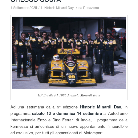
/
/
4 Settembre 2025
in
Historic Minardi Day
da
Redazione
GP Brasile F1 1985 Archivio Minardi Team
Ad una settimana dalla 9° edizione
Historic Minardi Day
, in
programma
sabato 13 e domenica 14 settembre
all’Autodromo
Internazionale Enzo e Dino Ferrari di Imola, il programma della
kermesse si arricchisce di un nuovo appuntamento, imperdibile
ed esclusivo, per tutti gli appassionati di Motorsport.