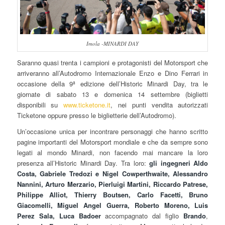
Imola -MINARDI DAY
Saranno quasi trenta i campioni e protagonisti del Motorsport che
arriveranno all’Autodromo Internazionale Enzo e Dino Ferrari in
occasione della 9ª edizione dell’Historic Minardi Day, tra le
giornate di sabato 13 e domenica 14 settembre (biglietti
disponibili su
www.ticketone.it
, nei punti vendita autorizzati
Ticketone oppure presso le biglietterie dell’Autodromo).
Un’occasione unica per incontrare personaggi che hanno scritto
pagine importanti del Motorsport mondiale e che da sempre sono
legati al mondo Minardi, non facendo mai mancare la loro
presenza all’Historic Minardi Day. Tra loro:
gli ingegneri Aldo
Costa, Gabriele Tredozi e Nigel Cowperthwaite, Alessandro
Nannini, Arturo Merzario, Pierluigi Martini, Riccardo Patrese,
Philippe Alliot, Thierry Boutsen, Carlo Facetti, Bruno
Giacomelli, Miguel Angel Guerra, Roberto Moreno, Luis
Perez Sala, Luca Badoer
accompagnato dal figlio
Brando
,