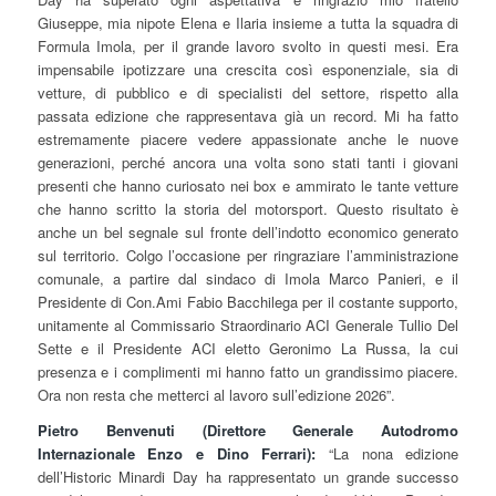
Giuseppe, mia nipote Elena e Ilaria insieme a tutta la squadra di
Formula Imola, per il grande lavoro svolto in questi mesi. Era
impensabile ipotizzare una crescita così esponenziale, sia di
vetture, di pubblico e di specialisti del settore, rispetto alla
passata edizione che rappresentava già un record. Mi ha fatto
estremamente piacere vedere appassionate anche le nuove
generazioni, perché ancora una volta sono stati tanti i giovani
presenti che hanno curiosato nei box e ammirato le tante vetture
che hanno scritto la storia del motorsport. Questo risultato è
anche un bel segnale sul fronte dell’indotto economico generato
sul territorio. Colgo l’occasione per ringraziare l’amministrazione
comunale, a partire dal sindaco di Imola Marco Panieri, e il
Presidente di Con.Ami Fabio Bacchilega per il costante supporto,
unitamente al Commissario Straordinario ACI Generale Tullio Del
Sette e il Presidente ACI eletto Geronimo La Russa, la cui
presenza e i complimenti mi hanno fatto un grandissimo piacere.
Ora non resta che metterci al lavoro sull’edizione 2026”.
Pietro Benvenuti
(Direttore Generale Autodromo
Internazionale Enzo e Dino Ferrari):
“La nona edizione
dell’Historic Minardi Day ha rappresentato un grande successo