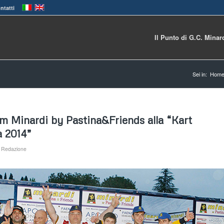
ntatti
Il Punto di G.C. Minar
Sei in:
Hom
am Minardi by Pastina&Friends alla “Kart
 2014”
a
Redazione