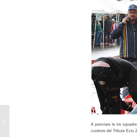
Minardi-Senna, un
binomio spezzato
A premiare le tre squadre
troppo presto
curatore del Tribute Ezio 