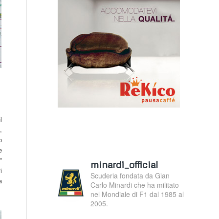
i
,
o
e
”
minardi_official
i
Scuderia fondata da Gian
a
Carlo Minardi che ha militato
nel Mondiale di F1 dal 1985 al
2005.