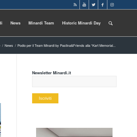
di
News
Minardi Team
Historic Minardi Day
e
/
News
/
Podio per il Team Minardi by Pastina&Friends alla “Kart Memorial...
Newsletter Minardi.it