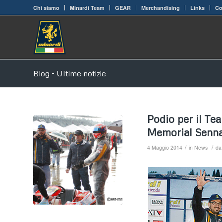
Chi siamo
Minardi Team
GEAR
Merchandising
Links
Co
Blog - Ultime notizie
Podio per il Te
Memorial Senna
/
/
4 Maggio 2014
in
News
d