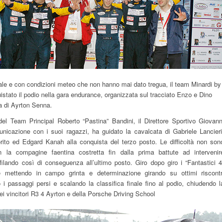
iale e con condizioni meteo che non hanno mai dato tregua, il team Minardi by
stato il podio nella gara endurance, organizzata sul tracciato Enzo e Dino
ia di Ayrton Senna.
 del Team Principal Roberto “Pastina” Bandini, il Direttore Sportivo Giovann
nicazione con i suoi ragazzi, ha guidato la cavalcata di Gabriele Lancieri
rito ed Edgard Kanah alla conquista del terzo posto. Le difficoltà non son
la compagine faentina costretta fin dalla prima battute ad intervenir
ilando così di conseguenza all’ultimo posto. Giro dopo giro i “Fantastici 4
 mettendo in campo grinta e determinazione girando su ottimi riscontr
 i passaggi persi e scalando la classifica finale fino al podio, chiudendo l
ei vincitori R3 4 Ayrton e della Porsche Driving School