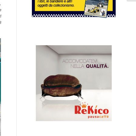
,
e
l
i