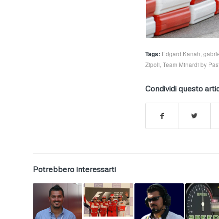
Tags:
Edgard Kanah
,
gabrie
Zipoli
,
Team Minardi by Pas
Condividi questo arti
Potrebbero interessarti