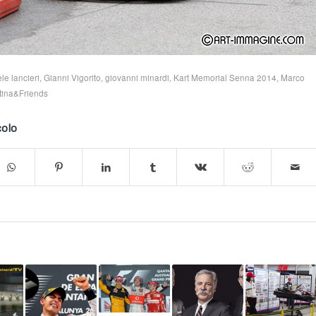
le lancieri
,
Gianni Vigorito
,
giovanni minardi
,
Kart Memorial Senna 2014
,
Marco
tina&Friends
colo