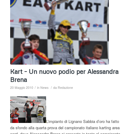
Kart – Un nuovo podio per Alessandra
Brena
/
/
20 Maggio 2010
in
News
da
Redazione
L’impianto di Lignano Sabbia d’oro ha fatto
da sfondo alla quarta prova del campionato italiano karting area
nord, dove Alessandra Brena si presenta in testa al campionato.