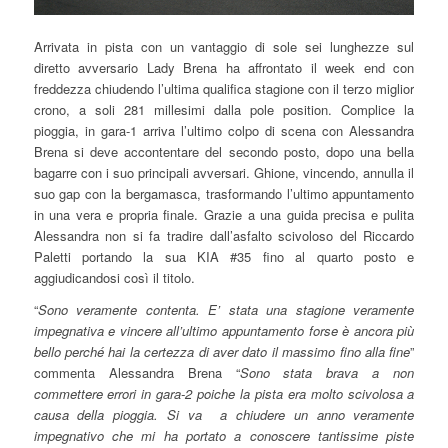
Arrivata in pista con un vantaggio di sole sei lunghezze sul
diretto avversario Lady Brena ha affrontato il week end con
freddezza chiudendo l’ultima qualifica stagione con il terzo miglior
crono, a soli 281 millesimi dalla pole position. Complice la
pioggia, in gara-1 arriva l’ultimo colpo di scena con Alessandra
Brena si deve accontentare del secondo posto, dopo una bella
bagarre con i suo principali avversari. Ghione, vincendo, annulla il
suo gap con la bergamasca, trasformando l’ultimo appuntamento
in una vera e propria finale. Grazie a una guida precisa e pulita
Alessandra non si fa tradire dall’asfalto scivoloso del Riccardo
Paletti portando la sua KIA #35 fino al quarto posto e
aggiudicandosi così il titolo.
“
Sono veramente contenta. E’ stata una stagione veramente
impegnativa e vincere all’ultimo appuntamento forse è ancora più
bello perché hai la certezza di aver dato il massimo fino alla fine
”
commenta Alessandra Brena “
Sono stata brava a non
commettere errori in gara-2 poiche la pista era molto scivolosa a
causa della pioggia. Si va a chiudere un anno veramente
impegnativo che mi ha portato a conoscere tantissime piste