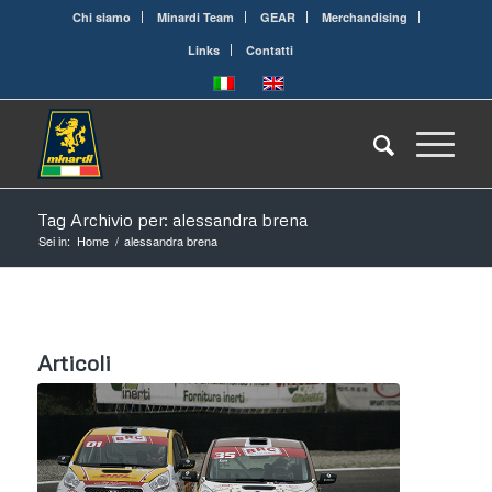
Chi siamo
Minardi Team
GEAR
Merchandising
Links
Contatti
Tag Archivio per: alessandra brena
Sei in:
Home
/
alessandra brena
Articoli