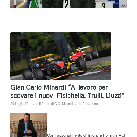
Gian Carlo Minardi “Al lavoro per
scovare i nuovi Fisichella, Trulli, Liuzzi”
/
/
26 Luglio 2011
in
Il Punto di G.C. Minardi
da
Redazione
Con l’appuntamento di Imola la Formula ACI