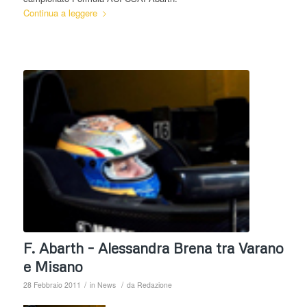
Continua a leggere
F. Abarth – Alessandra Brena tra Varano
e Misano
/
/
28 Febbraio 2011
in
News
da
Redazione