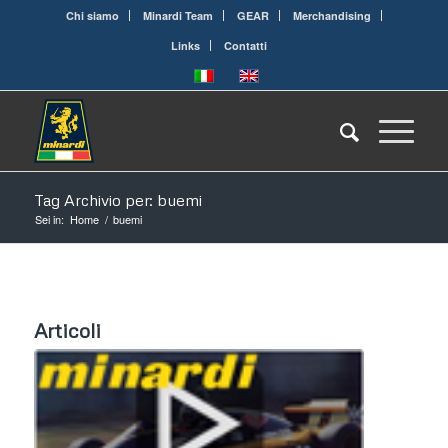
Chi siamo
Minardi Team
GEAR
Merchandising
Links
Contatti
Tag Archivio per: buemi
Sei in:
Home
/
buemi
Articoli