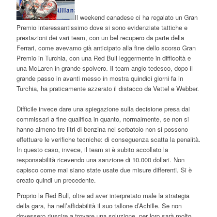
Il weekend canadese ci ha regalato un Gran
Premio interessantissimo dove si sono evidenziate tattiche e
prestazioni dei vari team, con un bel recupero da parte della
Ferrari, come avevamo già anticipato alla fine dello scorso Gran
Premio in Turchia, con una Red Bull leggermente in difficoltà e
una McLaren in grande spolvero. Il team anglo-tedesco, dopo il
grande passo in avanti messo in mostra quindici giorni fa in
Turchia, ha praticamente azzerato il distacco da Vettel e Webber.
Difficile invece dare una spiegazione sulla decisione presa dai
commissari a fine qualifica in quanto, normalmente, se non si
hanno almeno tre litri di benzina nel serbatoio non si possono
effettuare le verifiche tecniche: di conseguenza scatta la penalità.
In questo caso, invece, il team si è subito accollato la
responsabilità ricevendo una sanzione di 10.000 dollari. Non
capisco come mai siano state usate due misure differenti. Si è
creato quindi un precedente.
Proprio la Red Bull, oltre ad aver interpretato male la strategia
della gara, ha nell’affidabilità il suo tallone d’Achille. Se non
dovessero riuscire a trovare una soluzione, per loro sarà molto