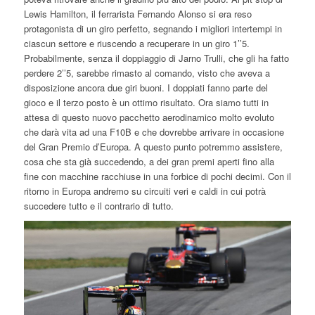
Lewis Hamilton, il ferrarista Fernando Alonso si era reso
protagonista di un giro perfetto, segnando i migliori intertempi in
ciascun settore e riuscendo a recuperare in un giro 1’’5.
Probabilmente, senza il doppiaggio di Jarno Trulli, che gli ha fatto
perdere 2’’5, sarebbe rimasto al comando, visto che aveva a
disposizione ancora due giri buoni. I doppiati fanno parte del
gioco e il terzo posto è un ottimo risultato. Ora siamo tutti in
attesa di questo nuovo pacchetto aerodinamico molto evoluto
che darà vita ad una F10B e che dovrebbe arrivare in occasione
del Gran Premio d’Europa. A questo punto potremmo assistere,
cosa che sta già succedendo, a dei gran premi aperti fino alla
fine con macchine racchiuse in una forbice di pochi decimi. Con il
ritorno in Europa andremo su circuiti veri e caldi in cui potrà
succedere tutto e il contrario di tutto.