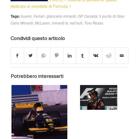
dedicate al mondiale di Formula 1
Tags:
buemi
,
Ferrari
,
giancarlo minardi
,
GP Canada: Il punto di Gian
Carlo Minardi
,
McLaren
,
minardi tv
,
red bull
,
Toro Rosso
Condividi questo articolo
Potrebbero interessarti