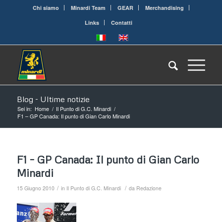
Chi siamo
Minardi Team
GEAR
Merchandising
Links
Contatti
Blog - Ultime notizie
Sei in:
Home
/
Il Punto di G.C. Minardi
/
F1 – GP Canada: Il punto di Gian Carlo Minardi
F1 – GP Canada: Il punto di Gian Carlo
Minardi
/
/
15 Giugno 2010
in
Il Punto di G.C. Minardi
da
Redazione