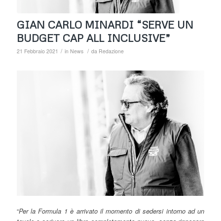
GIAN CARLO MINARDI “SERVE UN
BUDGET CAP ALL INCLUSIVE”
/
/
21 Febbraio 2021
in
News
da
Redazione
“
Per la Formula 1
è arrivato il momento di sedersi intorno ad un