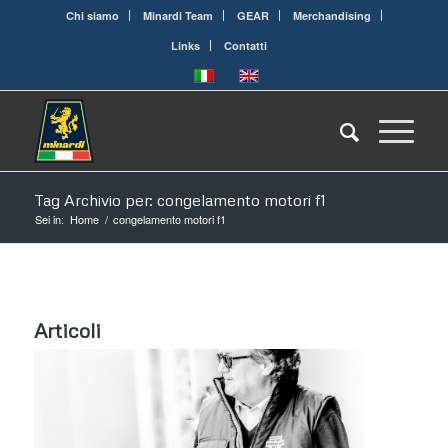
Chi siamo
Minardi Team
GEAR
Merchandising
Links
Contatti
Tag Archivio per: congelamento motori f1
Sei in:
Home
/
congelamento motori f1
Articoli