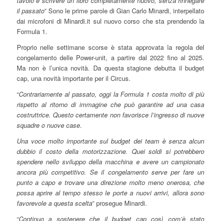
tavolo e scrivere un libro completamente nuovo, senza rinnegare
il passato
” Sono le prime parole di Gian Carlo Minardi, interpellato
dai microfoni di Minardi.it sul nuovo corso che sta prendendo la
Formula 1.
Proprio nelle settimane scorse è stata approvata la regola del
congelamento delle Power-unit, a partire dal 2022 fino al 2025.
Ma non è l’unica novità. Da questa stagione debutta il budget
cap, una novità importante per il Circus.
“
Contrariamente al passato, oggi la Formula 1 costa molto di più
rispetto al ritorno di immagine che può garantire ad una casa
costruttrice. Questo certamente non favorisce l’ingresso di nuove
squadre o nuove case
.
Una voce molto importante sul budget dei team è senza alcun
dubbio il costo della motorizzazione. Quei soldi si potrebbero
spendere nello sviluppo della macchina e avere un campionato
ancora più competitivo. Se il congelamento serve per fare un
punto a capo e trovare una direzione molto meno onerosa, che
possa aprire al tempo stesso le porte a nuovi arrivi, allora sono
favorevole a questa scelta
” prosegue Minardi.
“
Continuo a sostenere che il budget cap così com’è stato